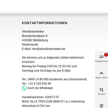
KONTAKTINFORMATIONEN
AllesfürdenImker
Brandenburglaan 8
4333BZ Middelburg
Niederlande
E-Mail:
info@allesfürdenimker.de
0
Sie können uns zu folgenden Zeiten telefonisch
Vergleichen
erreichen:
Montag bis Freitag 9:00 bis 15:30 Uhr und
Samstag und Sonntag nur
per
E-Mail
.
Nach oben
Tel.:
0800 14 80 880
(kostenlos aus Deutschland)
Tel.:
+31 6 220 830 90
Auch via Whatsapp
Suche
Handelskammer:
62607170
IBAN:
NL14 TRIO 0198 0808 67 t.a.v. Imkershop
Imkershop ist Teil von