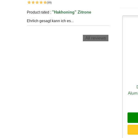
(5/5)
"Hakhoning" Zitrone
Product rated :
Ehrlich gesagt kann ich es...
All reviews
Sc
Alum