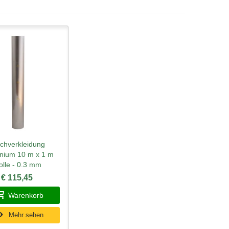
chverkleidung
ellansicht
nium 10 m x 1 m
olle - 0.3 mm
€ 115,45
Warenkorb
Mehr sehen