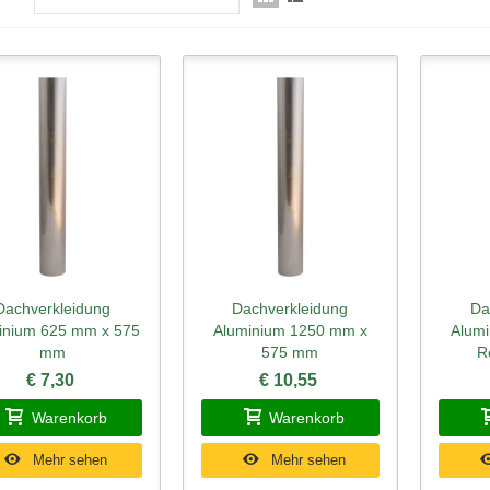
Dachverkleidung
Dachverkleidung
Da
hnellansicht
Schnellansicht
Schn
inium 625 mm x 575
Aluminium 1250 mm x
Alumi
mm
575 mm
R
€ 7,30
€ 10,55
Warenkorb
Warenkorb
Mehr sehen
Mehr sehen