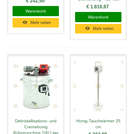
€ 242,50
€ 1.816,87
Warenkorb
Warenkorb
Mehr sehen
Mehr sehen
Dekristallisations- und
Honig-Tauchwärmer 25
Cremehonig
cm
Rührmaschine 100 Liter