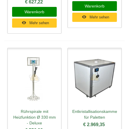
€ 627,22
Warenkorb
Warenkorb
Mehr sehen
Mehr sehen
Rührspirale mit
Entkristallisationskammer
Heizfunktion Ø 330 mm
für Paletten
- Deluxe
€ 2.969,35