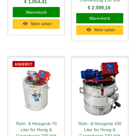
Cremehonig 230 Volt
€ 1.054,41
€ 2.099,16
Warenkorb
Warenkorb
Mehr sehen
Mehr sehen
ANGEBOT
Rühr- & Heizgerät 70
Rühr- & Heizgerät 100
Liter für Honig &
Liter für Honig &
Cremehonig 230 Volt
Cremehonig 230 Volt