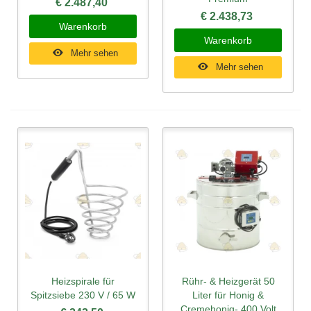
€ 2.487,40
€ 2.438,73
Warenkorb
Warenkorb
Mehr sehen
Mehr sehen
Heizspirale für
Rühr- & Heizgerät 50
Spitzsiebe 230 V / 65 W
Liter für Honig &
Cremehonig- 400 Volt