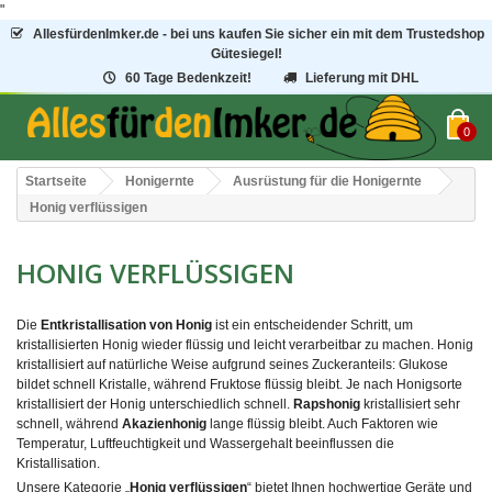
"
AllesfürdenImker.de - bei uns kaufen Sie sicher ein mit dem Trustedshop
Gütesiegel!
60 Tage Bedenkzeit!
Lieferung mit DHL
0
Startseite
Honigernte
Ausrüstung für die Honigernte
Honig verflüssigen
HONIG VERFLÜSSIGEN
Die
Entkristallisation von Honig
ist ein entscheidender Schritt, um
kristallisierten Honig wieder flüssig und leicht verarbeitbar zu machen. Honig
kristallisiert auf natürliche Weise aufgrund seines Zuckeranteils: Glukose
bildet schnell Kristalle, während Fruktose flüssig bleibt. Je nach Honigsorte
kristallisiert der Honig unterschiedlich schnell.
Rapshonig
kristallisiert sehr
schnell, während
Akazienhonig
lange flüssig bleibt. Auch Faktoren wie
Temperatur, Luftfeuchtigkeit und Wassergehalt beeinflussen die
Kristallisation.
Unsere Kategorie „
Honig verflüssigen
“ bietet Ihnen hochwertige Geräte und