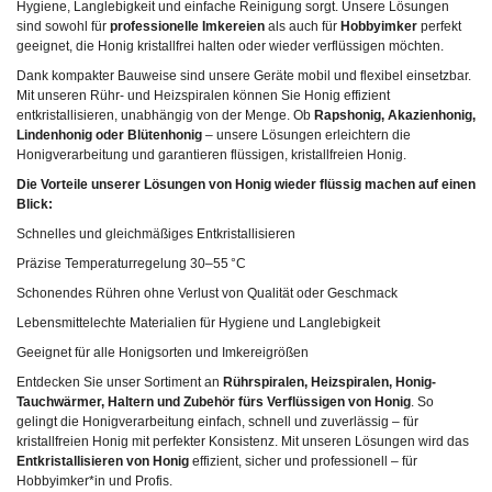
Hygiene, Langlebigkeit und einfache Reinigung sorgt. Unsere Lösungen
sind sowohl für
professionelle Imkereien
als auch für
Hobbyimker
perfekt
geeignet, die Honig kristallfrei halten oder wieder verflüssigen möchten.
Dank kompakter Bauweise sind unsere Geräte mobil und flexibel einsetzbar.
Mit unseren Rühr- und Heizspiralen können Sie Honig effizient
entkristallisieren, unabhängig von der Menge. Ob
Rapshonig, Akazienhonig,
Lindenhonig oder Blütenhonig
– unsere Lösungen erleichtern die
Honigverarbeitung und garantieren flüssigen, kristallfreien Honig.
Die Vorteile unserer Lösungen von Honig wieder flüssig machen auf einen
Blick:
Schnelles und gleichmäßiges Entkristallisieren
Präzise Temperaturregelung 30–55 °C
Schonendes Rühren ohne Verlust von Qualität oder Geschmack
Lebensmittelechte Materialien für Hygiene und Langlebigkeit
Geeignet für alle Honigsorten und Imkereigrößen
Entdecken Sie unser Sortiment an
Rührspiralen, Heizspiralen, Honig-
Tauchwärmer, Haltern und Zubehör fürs Verflüssigen von Honig
. So
gelingt die Honigverarbeitung einfach, schnell und zuverlässig – für
kristallfreien Honig mit perfekter Konsistenz. Mit unseren Lösungen wird das
Entkristallisieren von Honig
effizient, sicher und professionell – für
Hobbyimker*in und Profis.