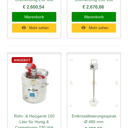
€ 2.600,54
€ 2.676,66
Warenkorb
Warenkorb
Mehr sehen
Mehr sehen
ANGEBOT
Rühr- & Heizgerät 150
Entkristallisierungsspirale
Liter für Honig &
Ø 480 mm
Cremehonig 230 Volt