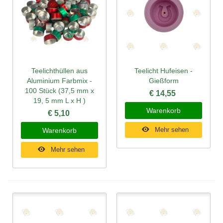
Teelichthüllen aus
Teelicht Hufeisen -
Aluminium Farbmix -
Gießform
100 Stück (37,5 mm x
€ 14,55
19, 5 mm L x H )
Warenkorb
€ 5,10
Mehr sehen
Warenkorb
Mehr sehen