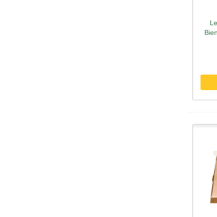
Le
Sc
Bie