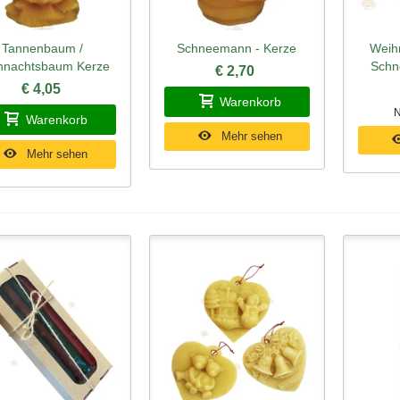
Tannenbaum /
Schneemann - Kerze
Weih
hnellansicht
Schnellansicht
Schn
hnachtsbaum Kerze
Schn
€ 2,70
€ 4,05
Warenkorb
N
Warenkorb
Mehr sehen
Mehr sehen