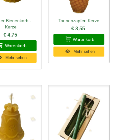
er Bienenkorb -
Tannenzapfen Kerze
ellansicht
Schnellansicht
Kerze
€ 3,55
€ 4,75
Warenkorb
Warenkorb
Mehr sehen
Mehr sehen