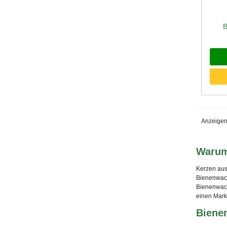
Sc
B
Anzeigen
Warum
Kerzen aus
Bienenwach
Bienenwach
einen Mark
Bienen