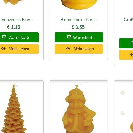
ienenwachs Biene
Bienenkorb - Kerze
Groß
hnellansicht
Schnellansicht
Schn
€ 1,15
€ 3,55
Warenkorb
Warenkorb
Mehr sehen
Mehr sehen