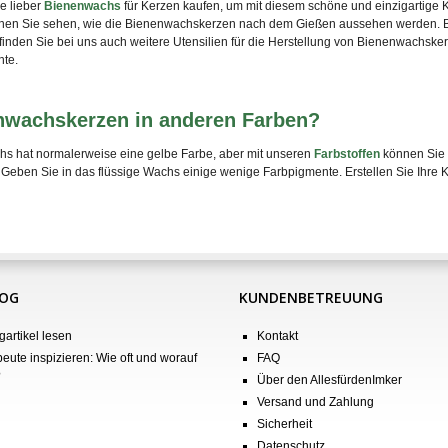
e lieber
Bienenwachs
für Kerzen kaufen, um mit diesem schöne und einzigartige K
nen Sie sehen, wie die Bienenwachskerzen nach dem Gießen aussehen werden. Be
inden Sie bei uns auch weitere Utensilien für die Herstellung von Bienenwachsker
te.
nwachskerzen in anderen Farben?
s hat normalerweise eine gelbe Farbe, aber mit unseren
Farbstoffen
können Sie 
Geben Sie in das flüssige Wachs einige wenige Farbpigmente. Erstellen Sie Ihre Ke
LOG
KUNDENBETREUUNG
gartikel lesen
Kontakt
eute inspizieren: Wie oft und worauf
FAQ
?
Über den AllesfürdenImker
Versand und Zahlung
Sicherheit
Datenschutz