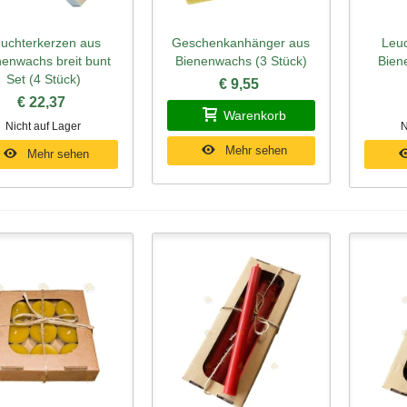
uchterkerzen aus
Geschenkanhänger aus
Leuc
hnellansicht
Schnellansicht
Schn
nenwachs breit bunt
Bienenwachs (3 Stück)
Bien
Set (4 Stück)
€ 9,55
€ 22,37
Warenkorb
Nicht auf Lager
N
Mehr sehen
Mehr sehen