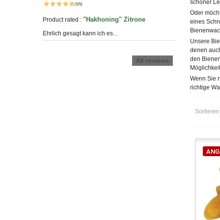
schöner
Le
(5/5)
Oder möcht
"Hakhoning" Zitrone
Product rated :
eines
Sch
Bienenwach
Ehrlich gesagt kann ich es...
Unsere Bie
denen auch
den Bienen,
All reviews
Möglichkei
Wenn Sie n
richtige Wa
Sortiere
ANG