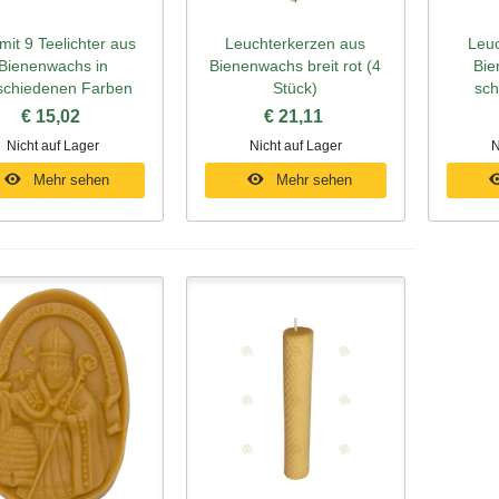
mit 9 Teelichter aus
Leuchterkerzen aus
Leuc
hnellansicht
Schnellansicht
Schn
Bienenwachs in
Bienenwachs breit rot (4
Bie
schiedenen Farben
Stück)
sch
€ 15,02
€ 21,11
Nicht auf Lager
Nicht auf Lager
N
Mehr sehen
Mehr sehen