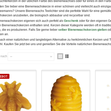
uchterkerzen
in der üblichen Farbe des Bienenwachses oder für eines in den Far
en Sie lieber eine Bienenwachskerze in einer schönen und vielleicht auch einziga
neemanns
?
Unsere Bienenwachs Teelichter sind die perfekte Wahl für eine gemütli
skerzen anzubieten, die biologisch abbaubar und recycelbar sind.
nenwachskerzen eigenen sich auch perfekt als
Geschenk
oder für den eigenen 
 Bienenwachskerzen enthalten sind. Kerzen dieser Kategorie werden oft in traditi
 die es produzieren. Falls Sie gerne lieber
selber Bienenwachskerzen gießen
od
ten an.
ach einer natürlichen und langlebigen Alternative zu herkömmlichen Kerzen und 
hl. Kaufen Sie jetzt bei uns und genießen Sie die Vorteile natürlichen Bienenwach
n nach
--
EBOT