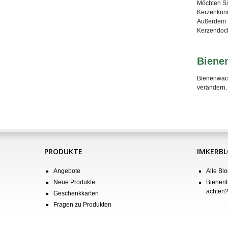
Möchten Si
Kerzen
kön
Außerdem f
Kerzendoch
Biene
Bienenwach
verändern. 
PRODUKTE
IMKERB
Angebote
Alle Blo
Neue Produkte
Bienenb
achten
Geschenkkarten
Fragen zu Produkten