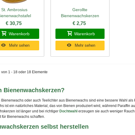
St. Ambrosius
Gerollte
hnellansicht
Schnellansicht
ienenwachstafel
Bienenwachskerzen
€ 30,75
€ 2,75
Warenkorb
Warenkorb
Mehr sehen
Mehr sehen
 von 1 - 18 oder 18 Elemente
 Bienenwachskerzen?
 Bienenwachs oder auch Teelichter aus Bienenwachs sind eine bessere Wahl als Par
s ist ein natürliches Material, das von Bienen produziert wird, während Paraffi
skerzen ist länger und bei richtiger
Dochtwahl
erzeugen sie auch weniger Rauch. 
t für Bienenwachs schaffen.
wachskerzen selbst herstellen