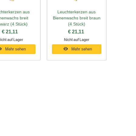
hterkerzen aus
Leuchterkerzen aus
ellansicht
Schnellansicht
nenwachs breit
Bienenwachs breit braun
warz (4 Stück)
(4 Stück)
€ 21,11
€ 21,11
icht auf Lager
Nicht auf Lager
Mehr sehen
Mehr sehen