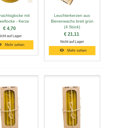
nachtsglocke mit
Leuchterkerzen aus
ellansicht
Schnellansicht
eeflocke - Kerze
Bienenwachs breit grün
(4 Stück)
€ 4,70
€ 21,11
icht auf Lager
Nicht auf Lager
Mehr sehen
Mehr sehen