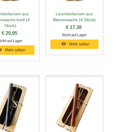
hterkerzen aus
Leuchterkerzen aus
ellansicht
Schnellansicht
enwachs breit (4
Bienenwachs (4 Stück)
Stück)
€ 17,38
€ 20,95
Nicht auf Lager
icht auf Lager
Mehr sehen
Mehr sehen