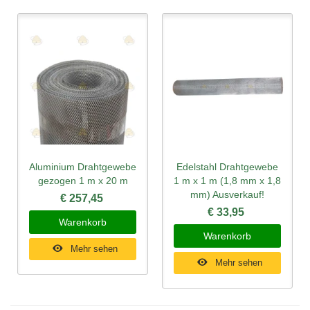
Aluminium Drahtgewebe
Edelstahl Drahtgewebe
gezogen 1 m x 20 m
1 m x 1 m (1,8 mm x 1,8
mm) Ausverkauf!
€ 257,45
€ 33,95
Warenkorb
Warenkorb
Mehr sehen
Mehr sehen