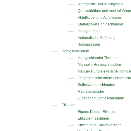
Rührgeräte und Mischgeräte
Quetschhähne und Auslaufhähne
Abfüllkübel und Abfülleimer
Starterpaket Honigschleuder
Honigpumpen
Automatische Befüllung
Honigpressen
Honigschleudern
Honigschleuder Tischmodell
Manuelle Honigschleudern
Manuelle und elektrische Honigs
Tangentialschleudern / elektrisc
Selbstwendeschleudern
Radialschleuder
Zubehör für Honigschleudern
Etiketten
Eigene Design-Etiketten
Etikettiermaschinen
Stifte für die Glasdekoration