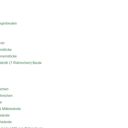
legerbeuten
hör
nstöcke
enenstöcke
troth (7-Rähmchen) Beute
mchen
Rähmchen
de
 Mittelwände
lwände
elwände