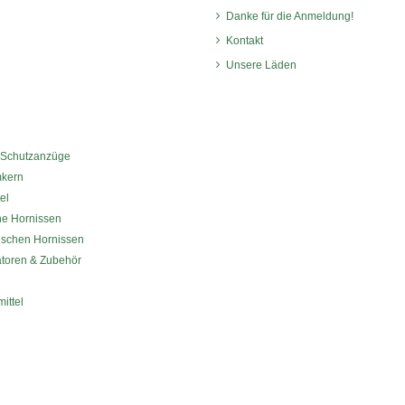
Danke für die Anmeldung!
Kontakt
Unsere Läden
 Schutzanzüge
mkern
el
che Hornissen
ischen Hornissen
atoren & Zubehör
ittel