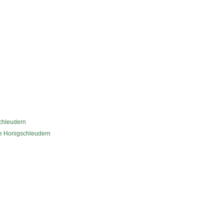
chleudern
he Honigschleudern