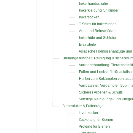
Imkerhandschuhe
Imkerkleidung für Kinder
Imkersocken
T-Shirts für Imker*innen
Arm- und Beinschützer
Imkerhüte und Schleier
Ersatzteile
Asiatische Hornissenanzüge und
Bienengesundheit, Reinigung & sicheres I
Varroabehandlung: Tierarzneimitt
Fallen und Lockstoffe für asiatis
Harfen zum Bekämpfen von asiat
Varroatester, Verdampfer, Sublim
Sicheres Arbeiten & Schutz
Sonstige Reinigungs- und Pflegem
Bienenfutter & Futtertröge
Invertzucker
Zuckerteig für Bienen
Proteine für Bienen