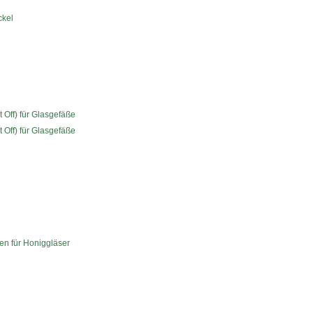
ckel
 Off) für Glasgefäße
 Off) für Glasgefäße
en für Honiggläser