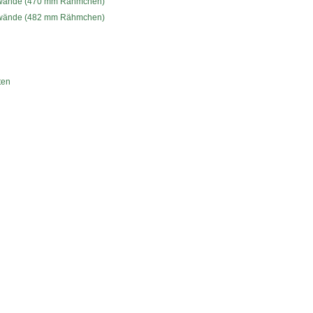
lwände (470 mm Rähmchen)
lwände (482 mm Rähmchen)
ten