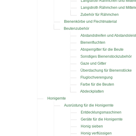
Langstroth Rähmchen und Mitte
Langstroth Rähmchen und Mitte
Zubehör für Rähmchen
Bienenkörbe und Flechtmaterial
Beutenzubehör
Abstandstreifen und Abstandsleis
Bienenfluchten
Absperrgitter für die Beute
Sonstiges Bienenstockzubehör
Gaze und Gitter
Überdachung für Bienenstöcke
Fluglochverengung
Farbe für die Beuten
Abdeckplatten
Honigernte
Ausrüstung für die Honigernte
Entdecklungsmaschinen
Geräte für die Honigernte
Honig sieben
Honig verflüssigen