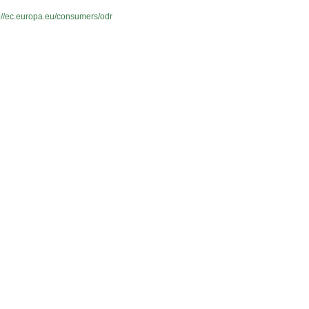
s://ec.europa.eu/consumers/odr