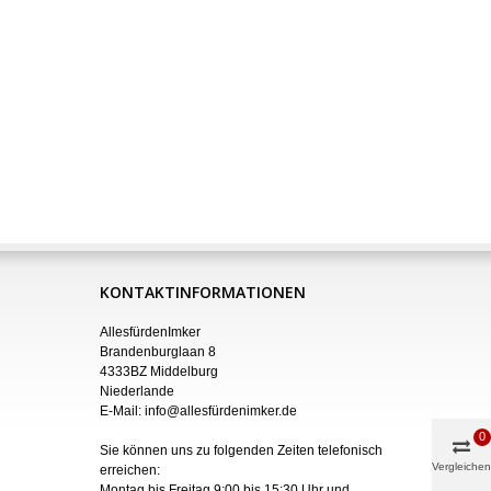
KONTAKTINFORMATIONEN
AllesfürdenImker
Brandenburglaan 8
4333BZ Middelburg
Niederlande
E-Mail:
info@allesfürdenimker.de
0
Sie können uns zu folgenden Zeiten telefonisch
Vergleichen
erreichen:
Montag bis Freitag 9:00 bis 15:30 Uhr und