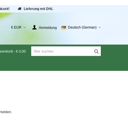
kzeit!
Lieferung mit DHL
€ EUR
Deutsch (German)
Anmeldung
renkorb
-
€ 0,00
melden.