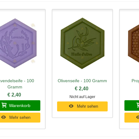
vendelseife - 100
Olivenseife - 100 Gramm
Pro
hnellansicht
Schnellansicht
Schn
Gramm
€ 2,40
€ 2,40
Nicht auf Lager
Warenkorb
Mehr sehen
Mehr sehen