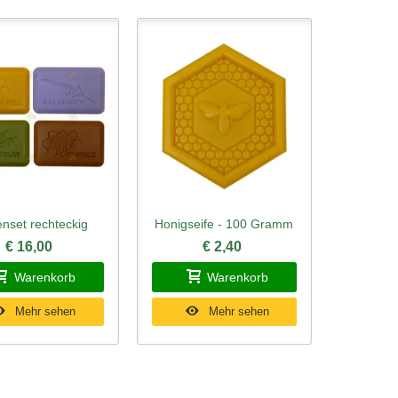
enset rechteckig
Honigseife - 100 Gramm
ellansicht
Schnellansicht
€ 16,00
€ 2,40
Warenkorb
Warenkorb
Mehr sehen
Mehr sehen