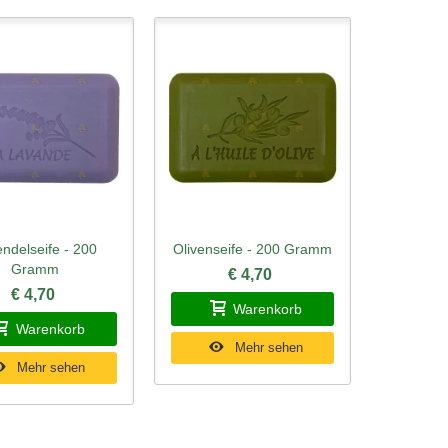
ndelseife - 200
Olivenseife - 200 Gramm
ellansicht
Schnellansicht
Gramm
€ 4,70
€ 4,70
Warenkorb
Warenkorb
Mehr sehen
Mehr sehen