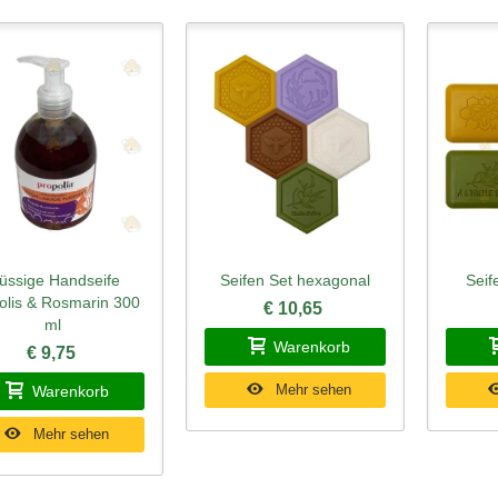
lüssige Handseife
Seifen Set hexagonal
Seif
hnellansicht
Schnellansicht
Schn
olis & Rosmarin 300
€ 10,65
ml
Warenkorb
€ 9,75
Mehr sehen
Warenkorb
Mehr sehen