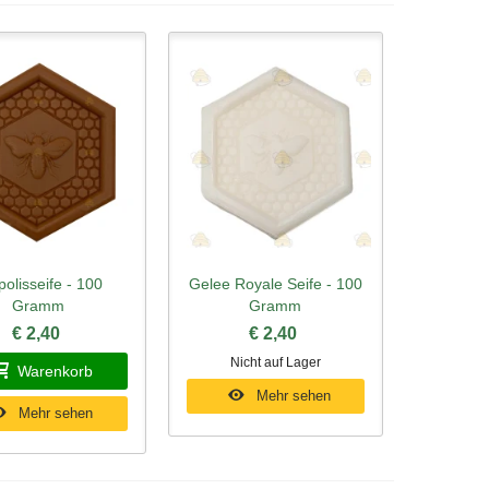
polisseife - 100
Gelee Royale Seife - 100
ellansicht
Schnellansicht
Gramm
Gramm
€ 2,40
€ 2,40
Nicht auf Lager
Warenkorb
Mehr sehen
Mehr sehen