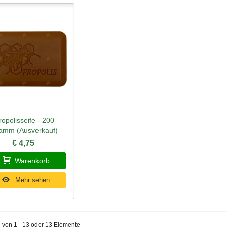
ropolisseife - 200
hnellansicht
amm (Ausverkauf)
€ 4,75
Warenkorb
Mehr sehen
 von 1 - 13 oder 13 Elemente