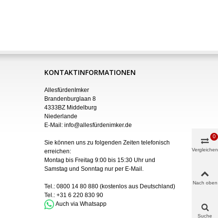
KONTAKTINFORMATIONEN
AllesfürdenImker
Brandenburglaan 8
4333BZ Middelburg
Niederlande
E-Mail:
info@allesfürdenimker.de
0
Sie können uns zu folgenden Zeiten telefonisch
Vergleichen
erreichen:
Montag bis Freitag 9:00 bis 15:30 Uhr und
Samstag und Sonntag nur
per
E-Mail
.
Nach oben
Tel.:
0800 14 80 880
(kostenlos aus Deutschland)
Tel.:
+31 6 220 830 90
Auch via Whatsapp
Suche