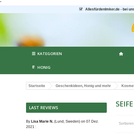
"
AllesfürdenImker.de - bei un
KATEGORIEN
HONIG
Startseite
Geschenkideen, Honig und mehr
Kosmet
SEIF
LAST REVIEWS
By
Lisa Marie N.
(Lund, Sweden) on 07 Dez.
Sortiere
2021 :