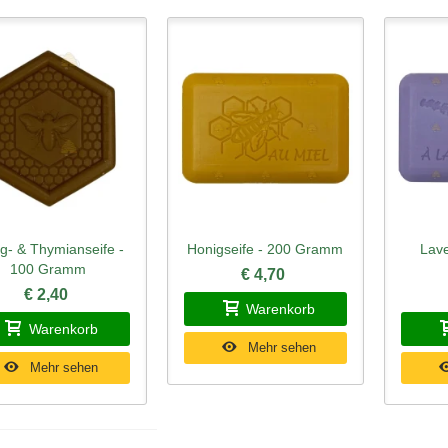
g- & Thymianseife -
Honigseife - 200 Gramm
Lave
hnellansicht
Schnellansicht
Schn
100 Gramm
€ 4,70
€ 2,40
Warenkorb
Warenkorb
Mehr sehen
Mehr sehen