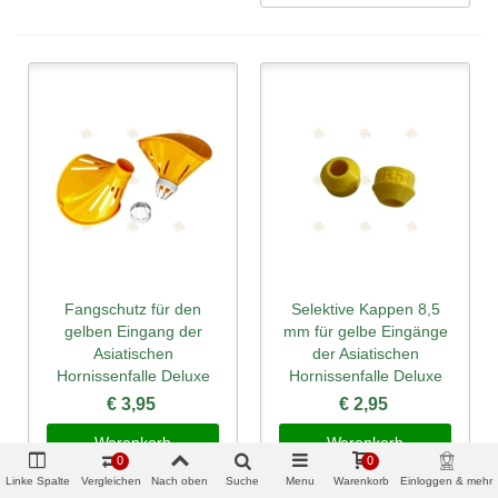
Fangschutz für den
Selektive Kappen 8,5
gelben Eingang der
mm für gelbe Eingänge
Asiatischen
der Asiatischen
Hornissenfalle Deluxe
Hornissenfalle Deluxe
€ 3,95
€ 2,95
Warenkorb
Warenkorb
0
0
Linke Spalte
Vergleichen
Nach oben
Suche
Menu
Warenkorb
Einloggen & mehr
Mehr sehen
Mehr sehen