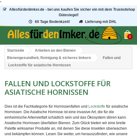
"
AllesfürdenImker.de - bei uns kaufen Sie sicher ein mit dem Trustedshop
Gütesiegel!
60 Tage Bedenkzeit!
Lieferung mit DHL
0
Startseite
Arbeiten an den Bienen
Bienengesundheit, Reinigung & sicheres Imkern
Fallen und
Lockstoffe für asiatische Hornissen
FALLEN UND LOCKSTOFFE FÜR
ASIATISCHE HORNISSEN
Dies ist die Fachkategorie für
Hornissenfallen
und
Lockstoffe
für asiatische
Hornissen. Die Asiatische Hornisse ist eine invasive Art, die für die
einheimische Artenvielfalt schädlich sein und das Ökosystem stören kann.
Asiatische
Hornissen überfallen Bienen
. Zum Glück bieten wir eine breite
Palette wirksamer Produkte an, mit denen Sie diese Insekten überwachen
und bekämpfen können. Lesen Sie weiter, um herauszufinden, wie unsere