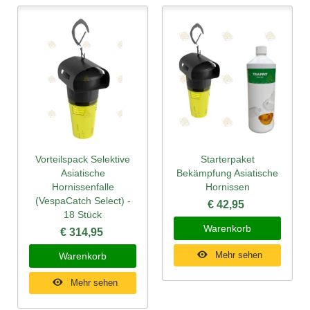
Vorteilspack Selektive
Starterpaket
Asiatische
Bekämpfung Asiatische
Hornissenfalle
Hornissen
(VespaCatch Select) -
€ 42,95
18 Stück
Warenkorb
€ 314,95
Mehr sehen
Warenkorb
Mehr sehen