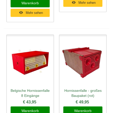
Mehr sehen
Warenkorb
Mehr sehen
Belgische Hornissenfalle
Hornissenfalle - großes
8 Eingänge
Baupaket (rot)
€ 43,95
€ 49,95
Warenkorb
Warenkorb