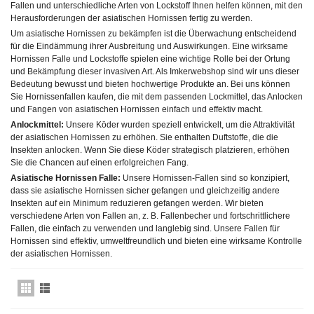
Fallen und unterschiedliche Arten von
Lockstoff
Ihnen helfen können, mit den
Herausforderungen der asiatischen Hornissen fertig zu werden.
Um
asiatische Hornissen zu bekämpfen
ist die Überwachung entscheidend
für die Eindämmung ihrer Ausbreitung und Auswirkungen. Eine wirksame
Hornissen Falle
und Lockstoffe spielen eine wichtige Rolle bei der Ortung
und Bekämpfung dieser invasiven Art. Als Imkerwebshop sind wir uns dieser
Bedeutung bewusst und bieten hochwertige Produkte an. Bei uns können
Sie
Hornissenfallen kaufen
, die mit dem passenden Lockmittel, das Anlocken
und Fangen von asiatischen Hornissen einfach und effektiv macht.
Anlockmittel:
Unsere Köder wurden speziell entwickelt, um die Attraktivität
der asiatischen Hornissen zu erhöhen. Sie enthalten Duftstoffe, die die
Insekten anlocken. Wenn Sie diese Köder strategisch platzieren, erhöhen
Sie die Chancen auf einen erfolgreichen Fang.
Asiatische Hornissen Falle
:
Unsere
Hornissen-Fallen
sind so konzipiert,
dass sie asiatische Hornissen sicher gefangen und gleichzeitig andere
Insekten auf ein Minimum reduzieren gefangen werden. Wir bieten
verschiedene Arten von Fallen an, z. B. Fallenbecher und fortschrittlichere
Fallen, die einfach zu verwenden und langlebig sind. Unsere
Fallen für
Hornissen
sind effektiv, umweltfreundlich und bieten eine wirksame Kontrolle
der asiatischen Hornissen.