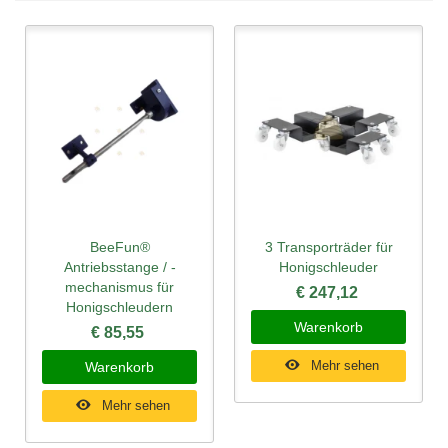
BeeFun®
3 Transporträder für
Antriebsstange / -
Honigschleuder
mechanismus für
€ 247,12
Honigschleudern
Warenkorb
€ 85,55
Mehr sehen
Warenkorb
Mehr sehen