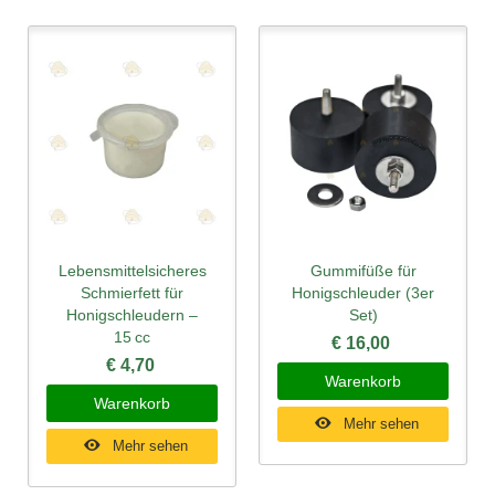
Lebensmittelsicheres
Gummifüße für
Schmierfett für
Honigschleuder (3er
Honigschleudern –
Set)
15 cc
€ 16,00
€ 4,70
Warenkorb
Warenkorb
Mehr sehen
Mehr sehen