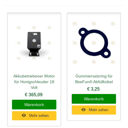
Akkubetriebener Motor
Gummiersatzring für
für Honigschleuder 18
BeeFun® Abfüllkübel
Volt
€ 3,25
€ 365,09
Warenkorb
Warenkorb
Mehr sehen
Mehr sehen