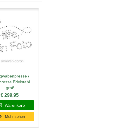
gwabenpresse /
ellansicht
presse Edelstahl
groß
€ 299,95
Warenkorb
Mehr sehen