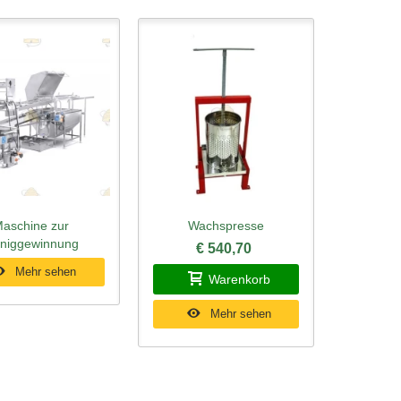
aschine zur
Wachspresse
ellansicht
Schnellansicht
niggewinnung
€ 540,70
Mehr sehen
Warenkorb
Mehr sehen