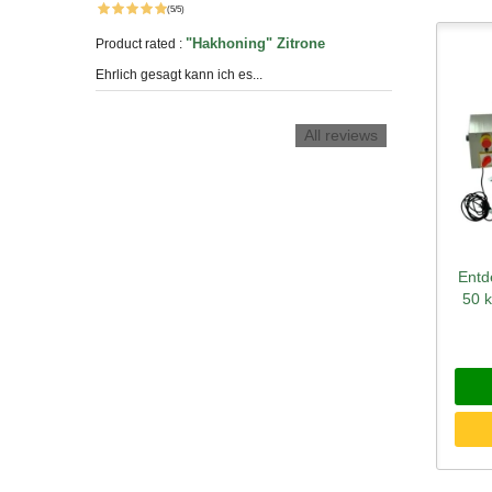
(5/5)
"Hakhoning" Zitrone
Product rated :
Ehrlich gesagt kann ich es...
All reviews
Entd
Sc
50 