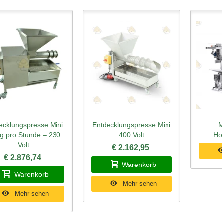
ecklungspresse Mini
Entdecklungspresse Mini
M
hnellansicht
Schnellansicht
Schn
kg pro Stunde – 230
400 Volt
Ho
Volt
€ 2.162,95
€ 2.876,74
Warenkorb
Warenkorb
Mehr sehen
Mehr sehen