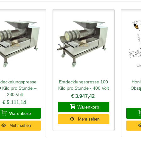
tdeckelungspresse
Entdecklungspresse 100
Honi
hnellansicht
Schnellansicht
Schn
 Kilo pro Stunde –
Kilo pro Stunde - 400 Volt
Obst
230 Volt
€ 3.947,42
€ 5.111,14
Warenkorb
Warenkorb
Mehr sehen
Mehr sehen