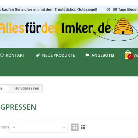
s kaufen Sie sicher ein mit dem Trustedshop Gütesiegel!
60 Tage Beden
KONTAKT
NEUE PRODUKTE
ANGEBOTE!
Wa
0
te
Honigpressen
IGPRESSEN
n nach
--