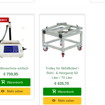
EBOT
üllmaschine einfach
Trolley für Abfüllkübel /
hnellansicht
Schnellansicht
Rühr- & Heizgerät 50
€ 759,95
Liter / 70 Liter
Warenkorb
€ 435,70
Mehr sehen
Warenkorb
Mehr sehen