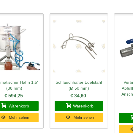
matischer Hahn 1,5'
Schlauchhalter Edelstahl
Verb
hnellansicht
Schnellansicht
Schn
(38 mm)
(Ø 50 mm)
Abfül
Ansch
€ 594,25
€ 34,60
Warenkorb
Warenkorb
Mehr sehen
Mehr sehen