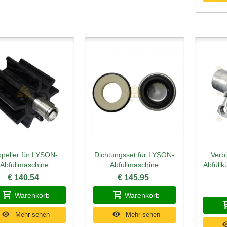
opeller für LYSON-
Dichtungsset für LYSON-
Verb
hnellansicht
Schnellansicht
Schn
Abfüllmaschine
Abfüllmaschine
Abfüll
€ 140,54
€ 145,95
Warenkorb
Warenkorb
Mehr sehen
Mehr sehen