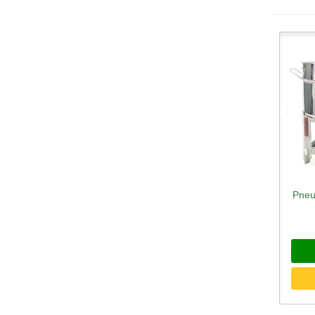
Pneu
Sc