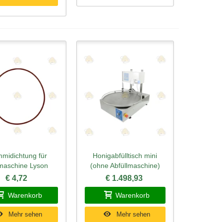
midichtung für
Honigabfülltisch mini
ellansicht
Schnellansicht
lmaschine Lyson
(ohne Abfüllmaschine)
€ 4,72
€ 1.498,93
Warenkorb
Warenkorb
Mehr sehen
Mehr sehen