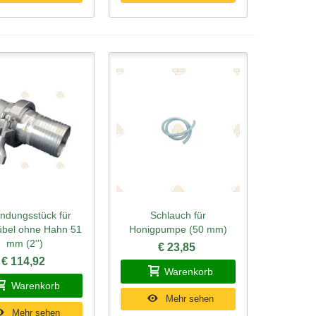
indungsstück für
Schlauch für
ellansicht
Schnellansicht
kübel ohne Hahn 51
Honigpumpe (50 mm)
mm (2'')
€ 23,85
€ 114,92
Warenkorb
Warenkorb
Mehr sehen
Mehr sehen