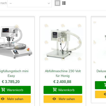
n nach
--
igfüllungstisch mini
Abfüllmaschine 230 Volt
Deluxe
hnellansicht
Schnellansicht
Schn
Easy
für Honig
€ 3.785,20
€ 2.400,88
Warenkorb
Warenkorb
Mehr sehen
Mehr sehen