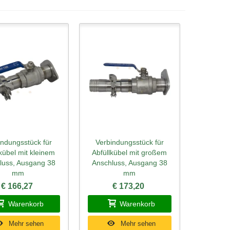
indungsstück für
Verbindungsstück für
ellansicht
Schnellansicht
lkübel mit kleinem
Abfüllkübel mit großem
luss, Ausgang 38
Anschluss, Ausgang 38
mm
mm
€ 166,27
€ 173,20
Warenkorb
Warenkorb
Mehr sehen
Mehr sehen