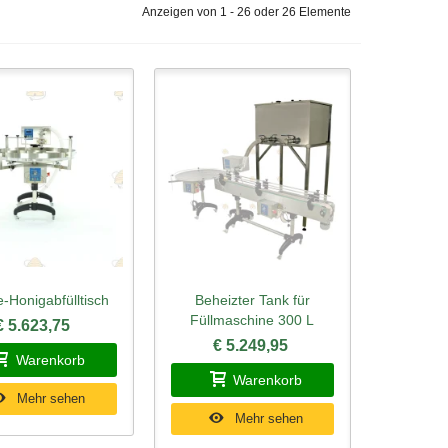
Anzeigen von 1 - 26 oder 26 Elemente
-Honigabfülltisch
Beheizter Tank für
ellansicht
Schnellansicht
Füllmaschine 300 L
€ 5.623,75
€ 5.249,95
Warenkorb
Warenkorb
Mehr sehen
Mehr sehen