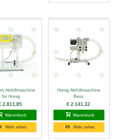
m Abfüllmaschine
Honig-Abfüllmaschine
ellansicht
Schnellansicht
für Honig
Basic
€ 2.811,85
€ 2.141,32
Warenkorb
Warenkorb
Mehr sehen
Mehr sehen