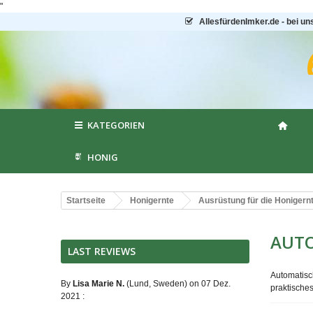
"
AllesfürdenImker.de - bei un
KATEGORIEN
HONIG
Startseite
Honigernte
Ausrüstung für die Honigern
AUT
LAST REVIEWS
Automatisc
By
Lisa Marie N.
(Lund, Sweden) on 07 Dez.
praktische
2021 :