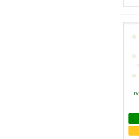
Rü
Sc