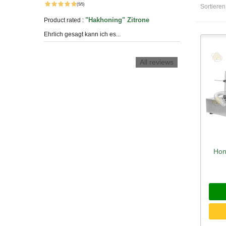
(5/5)
Sortiere
"Hakhoning" Zitrone
Product rated :
Ehrlich gesagt kann ich es...
All reviews
Hon
Sc