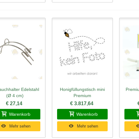
auchhalter Edelstahl
Honigfüllungstisch mini
Premiu
hnellansicht
Schnellansicht
Schn
(Ø 4 cm)
Premium
€ 27,14
€ 3.817,64
Warenkorb
Warenkorb
Mehr sehen
Mehr sehen