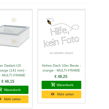
er Dadant US
Hohes Dach 10er Beute -
ellansicht
Schnellansicht
zarge (141 mm) -
orange - MULTI-FRAME
 - MULTI-FRAME
€ 48,25
€ 46,15
Warenkorb
Warenkorb
Mehr sehen
Mehr sehen