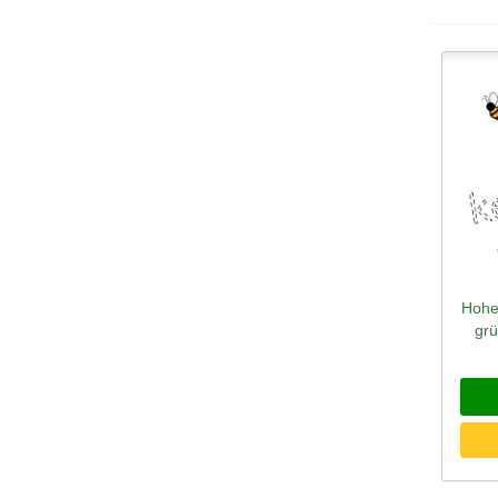
Hohe
Sc
gr