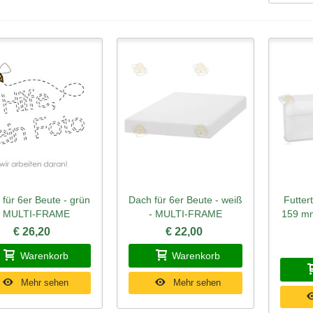
für 6er Beute - grün
Dach für 6er Beute - weiß
Futter
hnellansicht
Schnellansicht
Schn
- MULTI-FRAME
- MULTI-FRAME
159 mm
€ 26,20
€ 22,00
Warenkorb
Warenkorb
Mehr sehen
Mehr sehen