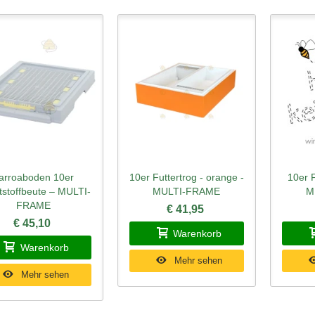
arroaboden 10er
10er Futtertrog - orange -
10er F
hnellansicht
Schnellansicht
Schn
tstoffbeute – MULTI-
MULTI-FRAME
M
FRAME
€ 41,95
€ 45,10
Warenkorb
Warenkorb
Mehr sehen
Mehr sehen