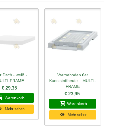
r Dach - weiß -
Varroaboden 6er
ellansicht
Schnellansicht
ULTI-FRAME
Kunststoffbeute – MULTI-
FRAME
€ 29,35
€ 23,95
Warenkorb
Warenkorb
Mehr sehen
Mehr sehen