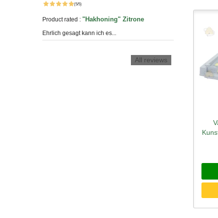
(5/5)
"Hakhoning" Zitrone
Product rated :
Ehrlich gesagt kann ich es...
All reviews
V
Sc
Kuns