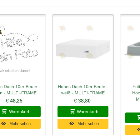
s Dach 10er Beute -
Hohes Dach 10er Beute -
Fut
hnellansicht
Schnellansicht
Schn
ün - MULTI-FRAME
weiß - MULTI-FRAME
Hoc
M
€ 48,25
€ 38,80
Warenkorb
Warenkorb
Mehr sehen
Mehr sehen