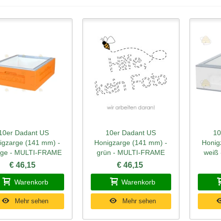
10er Dadant US
10er Dadant US
10
hnellansicht
Schnellansicht
Schn
igzarge (141 mm) -
Honigzarge (141 mm) -
Honig
nge - MULTI-FRAME
grün - MULTI-FRAME
weiß
€ 46,15
€ 46,15
Warenkorb
Warenkorb
Mehr sehen
Mehr sehen