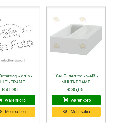
uttertrog - grün -
10er Futtertrog - weiß -
ellansicht
Schnellansicht
ULTI-FRAME
MULTI-FRAME
€ 41,95
€ 35,65
Warenkorb
Warenkorb
Mehr sehen
Mehr sehen