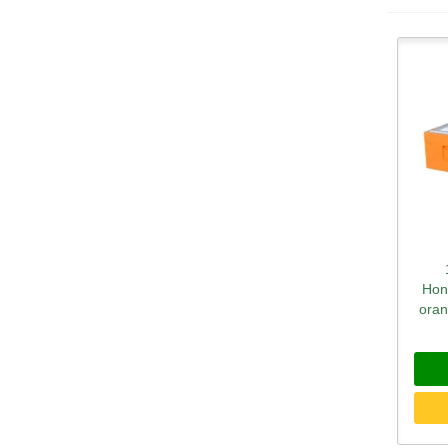
Sc
Hon
ora