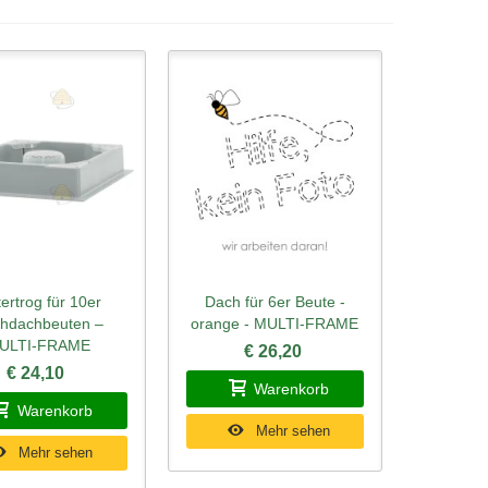
tertrog für 10er
Dach für 6er Beute -
ellansicht
Schnellansicht
hdachbeuten –
orange - MULTI-FRAME
ULTI-FRAME
€ 26,20
€ 24,10
Warenkorb
Warenkorb
Mehr sehen
Mehr sehen