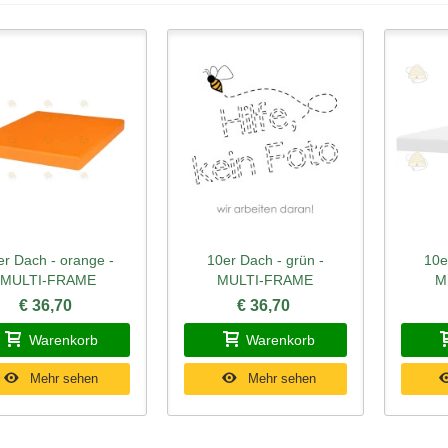
er Dach - orange -
10er Dach - grün -
10e
hnellansicht
Schnellansicht
Schn
MULTI-FRAME
MULTI-FRAME
M
€ 36,70
€ 36,70
Warenkorb
Warenkorb
Mehr sehen
Mehr sehen