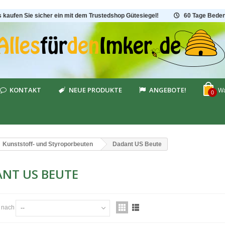
s kaufen Sie sicher ein mit dem Trustedshop Gütesiegel!
60 Tage Beden
KONTAKT
NEUE PRODUKTE
ANGEBOTE!
Wa
0
Kunststoff- und Styroporbeuten
Dadant US Beute
NT US BEUTE
n nach
--