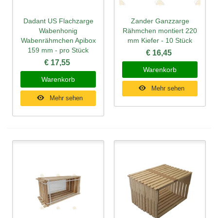
Dadant US Flachzarge
Zander Ganzzarge
Wabenhonig
Rähmchen montiert 220
Wabenrähmchen Apibox
mm Kiefer - 10 Stück
159 mm - pro Stück
€ 16,45
€ 17,55
Warenkorb
Warenkorb
Mehr sehen
Mehr sehen