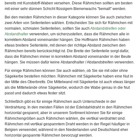
bereits mit Kunststoff-Waben versehen. Diese Rähmchen sollten am besten
mit einer sehr dünnen Schicht flüssigem Bienenwachs "bemalt" werden.
Bei den meisten Rähmchen in dieser Kategorie können Sie auch zwischen
zwei Arten von Seitenteilen wählen. Entscheiden Sie sich für Rähmchen mit
normalen, schmalen Seitenteilen, sollten Sie auch
Abstandstreifen oder
Abstandhalter
verwenden, um sicherzustellen, dass die Rähmchen alle in
korrektem Abstand voneinander hängen. Die Hoffmann Rähmchen haben
etwas breitere Seitenteile, mit denen der richtige Abstand zwischen den
Rähmchen bereits berücksichtigt ist. Die Breite der Seitenteile sorgt dafür,
dass die Rähmchen immer in korrektem Abstand voneinander in der Beute
hängen. Sie müssen dafür keine Abstandhalter / Abstandstreifen verwenden.
Für einige Rähmchen können Sie auch wählen, ob Sie sie mit oder ohne
Sägekerbe bestellen möchten. Rähmchen mit Sägekerbe haben eine Nut in
der Mitte des Oberbretts. Die Mittelwand mit Sägekerbe ist auch etwas länger
als die Mittelwände ohne Sägekerbe, wodurch die Wabe genau in die Nut
passt und dadurch etwas fester sitzt.
Schließlich gibt es für einige Rähmchen auch Unterschiede in der
Verdrahtung. In den meisten Fällen ist der Edelstahldraht in den Rähmchen
horizontal gespannt, aber in unserem Sortiment können Sie für einige
Rähmchengrößen auch Rähmchen wählen, die vertikal verdrahtet sind.
Rähmchen mit vertikal gespanntem Draht werden in der Regel häufiger in
Belgien verwendet, während in den Niederlanden und Deutschland eher
horizontal gespannte Rähmchen bevorzugt werden.