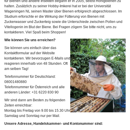
für Bienen und andere Insekten begann er in 2005, selbst Honigbienen zu
halten. Zusätzlich zu seiner Hobby-Imkerei hat er bei der Universität
Wageningen NL seinen Master über Bienen erfolgreich abgeschlossen. Im
Studium erforschte er die Wirkung der Fütterung von Bienen mit
Zuckerwasser und Zuckerteig sowie die Unterschiede zwischen Pollen und
Vitellogenin im Blut der Biene. Bei Fragen zögern Sie bitte nicht, uns zu
kontaktieren. Viel Spaß beim Shoppen!
Wie können Sie uns erreichen?
Sie können uns einfach über das
Kontaktformular auf der Website
kontaktieren. Wir bevorzugen E-Mails und
reagieren innerhalb von 48 Stunden. Oft
am selben Tag!
Telefonnummer für Deutschland:
08001480880
Telefonnummer für Österreich und alle
anderen Länder: +31 6220 830 90
Wir sind dann am Besten zu folgenden
Zeiten erreichbar:
Montag bis Freitag von 9.00 bis 15.30 Uhr
Samstag und Sonntag nur per Mail.
Unsere Adresse, Handelskammer- und Kontonummer sind: