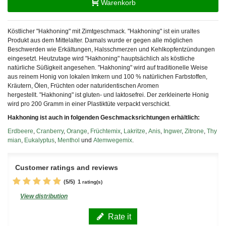
Warenkorb
Köstlicher "Hakhoning" mit Zimtgeschmack. "Hakhoning" ist ein uraltes
Produkt aus dem Mittelalter. Damals wurde er gegen alle möglichen
Beschwerden wie Erkältungen, Halsschmerzen und Kehlkopfentzündungen
eingesetzt. Heutzutage wird "Hakhoning" hauptsächlich als köstliche
natürliche Süßigkeit angesehen.
"Hakhoning" wird auf traditionelle Weise
aus reinem Honig von lokalen Imkern und 100 % natürlichen Farbstoffen,
Kräutern, Ölen, Früchten oder naturidentischen Aromen
hergestellt. "Hakhoning" ist gluten- und laktosefrei. Der zerkleinerte Honig
wird pro 200 Gramm in einer Plastiktüte verpackt verschickt.
Hakhoning ist auch in folgenden Geschmacksrichtungen erhältlich:
Erdbeere
,
Cranberry
,
Orange
,
Früchtemix
,
Lakritze
,
Anis
,
Ingwer
,
Zitrone
,
Thy
mian
,
Eukalyptus
,
Menthol
und
Atemwegemix
.
Customer ratings and reviews
(
5
/
5
)
1
rating(s)
View distribution
Rate it