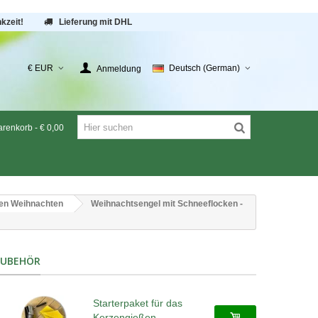
kzeit!
Lieferung mit DHL
€ EUR
Deutsch (German)
Anmeldung
renkorb
-
€ 0,00
en Weihnachten
Weihnachtsengel mit Schneeflocken -
ZUBEHÖR
Starterpaket für das
Kerzengießen