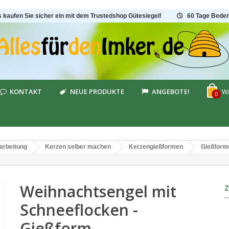
s kaufen Sie sicher ein mit dem Trustedshop Gütesiegel!
60 Tage Beden
KONTAKT
NEUE PRODUKTE
ANGEBOTE!
Wa
0
arbeitung
Kerzen selber machen
Kerzengießformen
Gießform
Weihnachtsengel mit
Schneeflocken -
Gießform