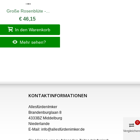
Große Rosenblüte -...
Sil
€ 46,15
In den Warenkorb
I
Mehr sehen?
KONTAKTINFORMATIONEN
AllesfürdenImker
Brandenburglaan 8
4333BZ Middelburg
0
Niederlande
E-Mail:
info@allesfürdenimker.de
Vergleichen