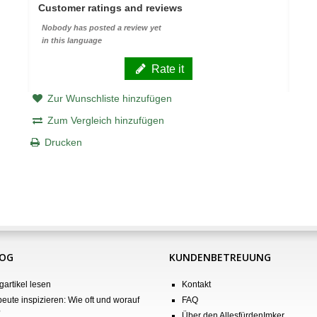
Customer ratings and reviews
Nobody has posted a review yet
in this language
Rate it
Zur Wunschliste hinzufügen
Zum Vergleich hinzufügen
Drucken
LOG
KUNDENBETREUUNG
gartikel lesen
Kontakt
eute inspizieren: Wie oft und worauf
FAQ
?
Über den AllesfürdenImker