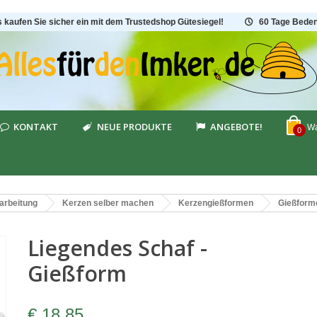
s kaufen Sie sicher ein mit dem Trustedshop Gütesiegel!
60 Tage Beden
KONTAKT
NEUE PRODUKTE
ANGEBOTE!
Wa
0
arbeitung
Kerzen selber machen
Kerzengießformen
Gießform
Liegendes Schaf -
Gießform
€ 18,85