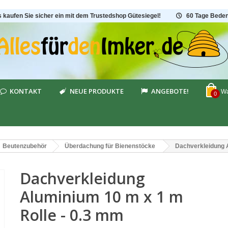
s kaufen Sie sicher ein mit dem Trustedshop Gütesiegel!
60 Tage Beden
KONTAKT
NEUE PRODUKTE
ANGEBOTE!
Wa
0
Beutenzubehör
Überdachung für Bienenstöcke
Dachverkleidung A
Dachverkleidung
Aluminium 10 m x 1 m
Rolle - 0.3 mm