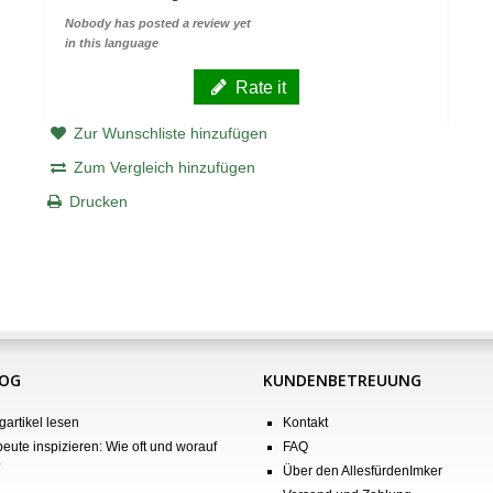
Nobody has posted a review yet
in this language
Rate it
Zur Wunschliste hinzufügen
Zum Vergleich hinzufügen
Drucken
LOG
KUNDENBETREUUNG
gartikel lesen
Kontakt
eute inspizieren: Wie oft und worauf
FAQ
?
Über den AllesfürdenImker