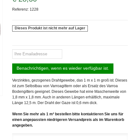
Referenz:
1228
Dieses Produkt ist nicht mehr auf Lager
Benachrichtigen, wenn es wieder verfügbar ist.
Verzinktes, gezogenes Drahtgewebe, das 1 m x 1 m groß ist. Dieses
ist zum Selbstbau von Varroag
ittern oder als Ersatz des Varroa
Bodengitters geeignet. Dieses Gewebe hat eine Maschenweite von
1,8 mm x 1,8 mm. Auch in anderen Längen erhältlich, maximale
Länge 12,5 m. Der Draht der Gaze ist 0,6 mm dick.
Wenn Sie mehr als 1 m² bestellen bitte kontaktieren Sie uns für
einen angepassten niedrigeren Versandpreis als im Warenkorb
angegeben.