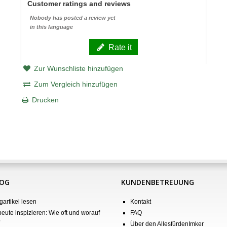
Customer ratings and reviews
Nobody has posted a review yet
in this language
Rate it
Zur Wunschliste hinzufügen
Zum Vergleich hinzufügen
Drucken
LOG
KUNDENBETREUUNG
gartikel lesen
Kontakt
eute inspizieren: Wie oft und worauf
FAQ
?
Über den AllesfürdenImker