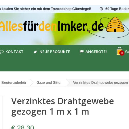
s kaufen Sie sicher ein mit dem Trustedshop Gütesiegel!
60 Tage Beden
KONTAKT
NEUE PRODUKTE
ANGEBOTE!
Wa
0
Beutenzubehör
Gaze und Gitter
Verzinktes Drahtgewebe gezogen 
Verzinktes Drahtgewebe
gezogen 1 m x 1 m
€ 28,30