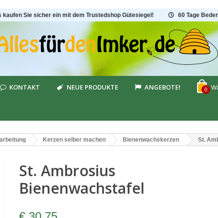
s kaufen Sie sicher ein mit dem Trustedshop Gütesiegel!
60 Tage Beden
KONTAKT
NEUE PRODUKTE
ANGEBOTE!
Wa
0
arbeitung
Kerzen selber machen
Bienenwachskerzen
St. Am
St. Ambrosius
Bienenwachstafel
€ 30,75