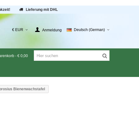
kzeit!
Lieferung mit DHL
€ EUR
Deutsch (German)
Anmeldung
renkorb
-
€ 0,00
brosius Bienenwachstafel