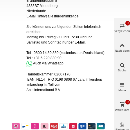
Brandenburglaan 8
4333BZ Middelburg
Niederlande
E-Mail:
info@allesfürdenimker.de
0
Sie können uns zu folgenden Zeiten telefonisch
Vergleichen
erreichen:
Montag bis Freitag 9:00 bis 15:30 Uhr und
Samstag und Sonntag nur
per
E-Mail
.
Nach oben
Tel.:
0800 14 80 880
(kostenlos aus Deutschland)
Tel.:
+31 6 220 830 90
Auch via Whatsapp
Suche
Handelskammer:
62607170
IBAN:
NL14 TRIO 0198 0808 67 t.a.v. Imkershop
Imkershop ist Teil von
Apis International B.V.
Menu
0
Warenkorb
Einloggen