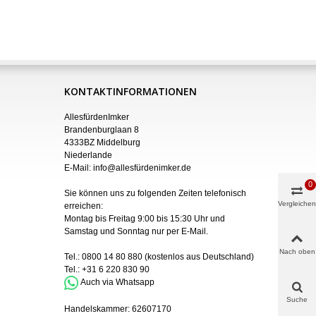
KONTAKTINFORMATIONEN
AllesfürdenImker
Brandenburglaan 8
4333BZ Middelburg
Niederlande
E-Mail:
info@allesfürdenimker.de
0
Sie können uns zu folgenden Zeiten telefonisch
Vergleichen
erreichen:
Montag bis Freitag 9:00 bis 15:30 Uhr und
Samstag und Sonntag nur
per
E-Mail
.
Nach oben
Tel.:
0800 14 80 880
(kostenlos aus Deutschland)
Tel.:
+31 6 220 830 90
Auch via Whatsapp
Suche
Handelskammer:
62607170