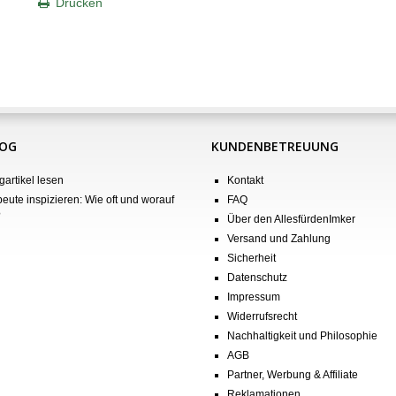
Drucken
LOG
KUNDENBETREUUNG
gartikel lesen
Kontakt
eute inspizieren: Wie oft und worauf
FAQ
?
Über den AllesfürdenImker
Versand und Zahlung
Sicherheit
Datenschutz
Impressum
Widerrufsrecht
Nachhaltigkeit und Philosophie
AGB
Partner, Werbung & Affiliate
Reklamationen