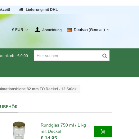
kzeit!
Lieferung mit DHL
€ EUR
Deutsch (German)
Anmeldung
renkorb
-
€ 0,00
imationsbiene 82 mm TO Deckel - 12 Stück
ZUBEHÖR
Rundglas 750 ml / 1 kg
mit Deckel
€ 14,95