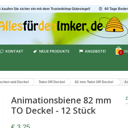
s kaufen Sie sicher ein mit dem Trustedshop Gütesiegel!
60 Tage Beden
KONTAKT
NEUE PRODUKTE
ANGEBOTE!
Wa
0
aschen und Deckel
Twist Off Deckel
82 mm Twist Off Deckel
An
Animationsbiene 82 mm
TO Deckel - 12 Stück
€ 3,25