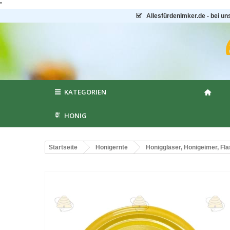
"
AllesfürdenImker.de - bei un
KATEGORIEN
HONIG
Startseite
Honigernte
Honiggläser, Honigeimer, Fl