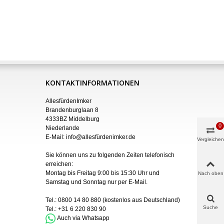
KONTAKTINFORMATIONEN
AllesfürdenImker
Brandenburglaan 8
4333BZ Middelburg
0
Niederlande
E-Mail:
info@allesfürdenimker.de
Vergleichen
Sie können uns zu folgenden Zeiten telefonisch
erreichen:
Montag bis Freitag 9:00 bis 15:30 Uhr und
Nach oben
Samstag und Sonntag nur
per
E-Mail
.
Tel.:
0800 14 80 880
(kostenlos aus Deutschland)
Suche
Tel.:
+31 6 220 830 90
Auch via Whatsapp