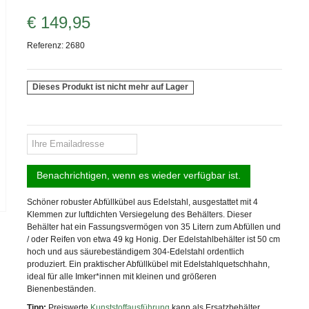
€ 149,95
Referenz:
2680
Dieses Produkt ist nicht mehr auf Lager
Benachrichtigen, wenn es wieder verfügbar ist.
Schöner robuster Abfüllkübel aus Edelstahl, ausgestattet mit 4
Klemmen zur luftdichten Versiegelung des Behälters. Dieser
Behälter hat ein Fassungsvermögen von 35 Litern zum Abfüllen und
/ oder Reifen von etwa 49 kg Honig. Der Edelstahlbehälter ist 50 cm
hoch und aus säurebeständigem 304-Edelstahl ordentlich
produziert. Ein praktischer Abfüllkübel mit Edelstahlquetschhahn,
ideal für alle Imker*innen mit kleinen und größeren
Bienenbeständen.
Tipp:
Preiswerte
Kunststoffausführung
kann als Ersatzbehälter