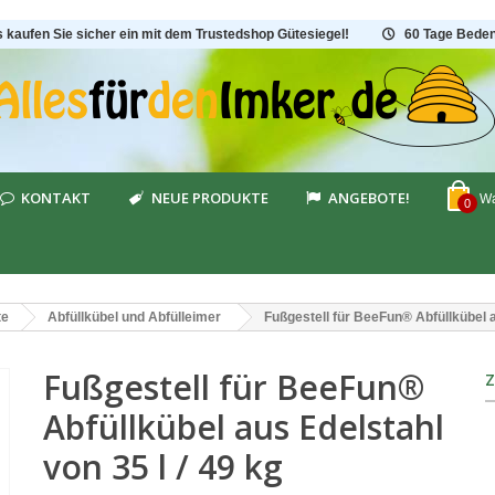
s kaufen Sie sicher ein mit dem Trustedshop Gütesiegel!
60 Tage Beden
KONTAKT
NEUE PRODUKTE
ANGEBOTE!
Wa
0
te
Abfüllkübel und Abfülleimer
Fußgestell für BeeFun® Abfüllkübel a
Fußgestell für BeeFun®
Abfüllkübel aus Edelstahl
von 35 l / 49 kg