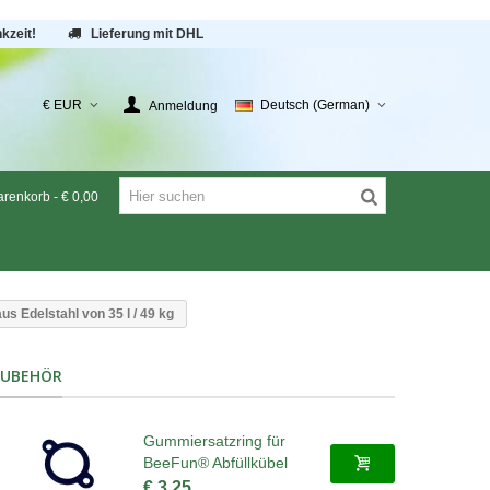
kzeit!
Lieferung mit DHL
€ EUR
Deutsch (German)
Anmeldung
renkorb
-
€ 0,00
us Edelstahl von 35 l / 49 kg
ZUBEHÖR
Gummiersatzring für
BeeFun® Abfüllkübel
€ 3,25