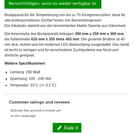
Benachrichtigen, wenn es wieder verfügbar ist.
Brutapparat für die Temperierung von bis zu 70 Königinnenzellen. Ideal für
alle professionelleren Züchter*innen von Bienenköniginnen.
Der Inkubator stammt von der renommierten Marke Swienty aus Dänemark.
Die Innenmaße des Brutapparats betragen
390 mm x 250 mm x 300 mm
,
die Außenmaße
620 mm x 355 mmx 405 mm
. Die gesamte Brutbox ist 40
mm dick, isoliert und mit moderner LED-Beleuchtung ausgestattet. Das Gerät
ist leicht zu reinigen und für verschiedene Zuchtsysteme wie Nicot und
ähnliche geeignet.
Weitere Spezifikationen:
Leistung: 200 Watt
Spannung: 100 - 240 Volt
Temperatur: 35°C (+/- 0,1°C)
Customer ratings and reviews
Nobody has posted a review yet
in this language
Rate it