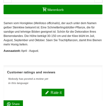
Warenkorb
Samen vom Honigklee
(
Melilotus officinalis
), der auch unter dem Namen
gelber Steinklee bekannt ist. Eine Schmetterlingsblütler-Pflanze, die für
sandige und lehmige Böden geeignet ist. Schön für die Dekoration Ihres
Bienenstandes. Die Höhe beträgt 30-150 cm und der Klee blüht im Juli,
August, September und Oktober. Säen Sie Trachtpflanzen, damit Ihre Bienen
mehr Honig liefern.
Aussaatzeit:
April - August.
Customer ratings and reviews
Nobody has posted a review yet
in this language
Rate it
Share