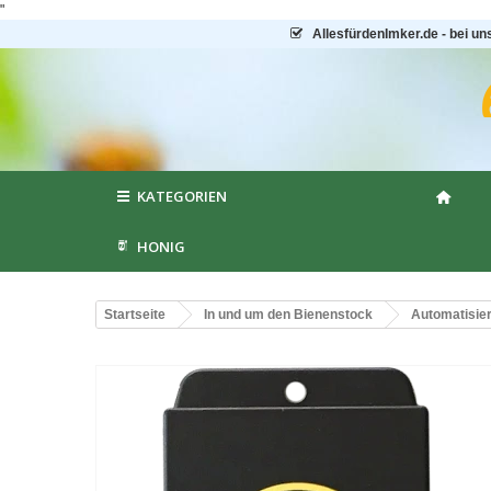
"
AllesfürdenImker.de - bei un
KATEGORIEN
HONIG
Startseite
In und um den Bienenstock
Automatisie