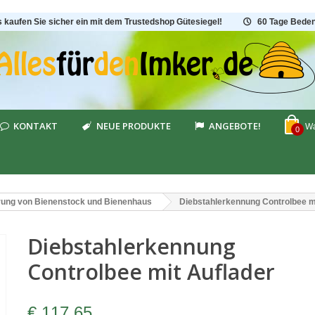
s kaufen Sie sicher ein mit dem Trustedshop Gütesiegel!
60 Tage Beden
KONTAKT
NEUE PRODUKTE
ANGEBOTE!
Wa
0
rung von Bienenstock und Bienenhaus
Diebstahlerkennung Controlbee m
Diebstahlerkennung
Controlbee mit Auflader
€ 117,65