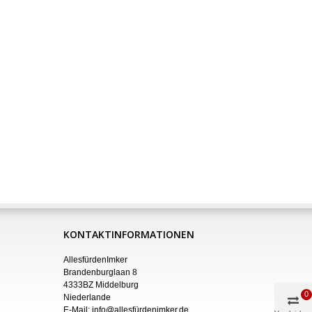
KONTAKTINFORMATIONEN
AllesfürdenImker
Brandenburglaan 8
4333BZ Middelburg
0
Niederlande
E-Mail:
info@allesfürdenimker.de