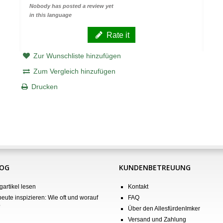
Nobody has posted a review yet
in this language
Rate it
Zur Wunschliste hinzufügen
Zum Vergleich hinzufügen
Drucken
LOG
KUNDENBETREUUNG
gartikel lesen
Kontakt
eute inspizieren: Wie oft und worauf
FAQ
?
Über den AllesfürdenImker
Versand und Zahlung