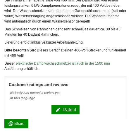
Die Innenwanne hat eine Tiefe von 400 mm. Der Dampf wird von einem
leistungsstarken 6 kW-Dampfgenerator erzeugt, der mit 400 Volt betrieben
wird. Der Wachsschmelzer kann über einen Gartenschlauch an die (kalt oder
warm) Wasserversorgung angeschlossen werden. Die Wasseraufnahme
wird automatisch durch einen Wassersensor geregelt!
Das Schmelzen von Rähmchen geht sehr schnell, es dauert ca. 30 bis 45
Minuten für 40 Dadant Rähmchen.
Lieferung erfolgt inklusive kurzer Arbeitsanleitung.
Bitte beachten Sie:
Dieses Gerät hat einen 400-Volt-Stecker und funktioniert
mit 400 Volt!
Dieser
elektrische Dampfwachsschmelzer ist auch in der 1500 mm
Ausführung erhältlich.
Customer ratings and reviews
Nobody has posted a review yet
in this language
Rate it
Share