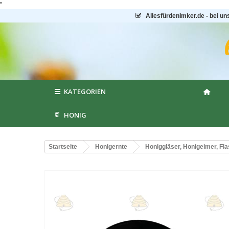
"
AllesfürdenImker.de - bei un
KATEGORIEN
HONIG
Startseite
Honigernte
Honiggläser, Honigeimer, Fl