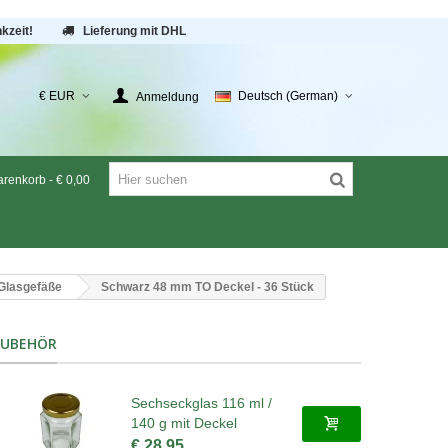
kzeit!
Lieferung mit DHL
€ EUR
Deutsch (German)
Anmeldung
renkorb
-
€ 0,00
 Glasgefäße
Schwarz 48 mm TO Deckel - 36 Stück
ZUBEHÖR
Sechseckglas 116 ml /
140 g mit Deckel
€ 28,95