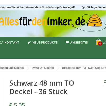
s kaufen Sie sicher ein mit dem Trustedshop Gütesiegel!
60 Tage Beden
KONTAKT
NEUE PRODUKTE
ANGEBOTE!
Wa
0
aschen und Deckel
Twist Off Deckel
Deckel 48 mm TO (Twist Off) für
Schwarz 48 mm TO
Deckel - 36 Stück
€ 5,35