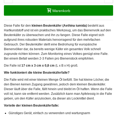
Warenkorb
Diese Falle für den
kleinen Beutenkäfer (Aethina tumida)
besteht aus
Hartkunststoff und ist ein praktisches Werkzeug, um das Bienenvolk auf den
Beutenkäfer zu überwachen und ihn zu fangen. Diese Falle eignet sich
aufgrund ihres robusten Materials hervorragend für den mehrfachen
Gebrauch. Der Beutenkäfer stellt eine Bedrohung für europäische
Bienenvölker dar, da bereits wenige Käfer ein gesamtes Volk schnell
zugrunde richten können. Zum Monitoring eines Volkes genügt eine Falle.
Bei einem Befall werden 2-3 Fallen pro Bienenstock empfohlen.
Die Falle ist
17 cm x 3 cm x 0,8 cm
(L x B x H) groß.
Wie funktioniert die kleine Beutenkäferfalle?
Die Falle wird mit einer kleinen Menge Öl befüllt. Sie hat kleine Löcher, die
den Bienen keinen Zugang gewähren, jedoch dem kleinen Beutenkäfer.
Dieser läuft über die Falle, fällt hinein und bleibt im Öl haften. Wenn die Falle
voll ist, kann sie entfernt werden. Zusätzlich kann man Apfelessig in die Falle
geben, um den Käfer anzulocken, da dieser als Lockmittel dient.
Vorteile der kleinen Beutenkäferfalle:
Günstiges Gerät, einfach zu verwenden und wartungsarm