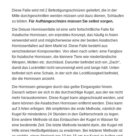
Diese Falle wird mit 2 Befestigungsschnüren geliefert, die in der
Mitte durchgeschnitten werden müssen und dazu dienen, Schlaufen
zu bilden.
Für Aufhängeschnüre müssen Sie selbst sorgen.
Die Deluxe Hornissenfalle ist eine sehr fortschrittliche Falle für
Asiatische Hornissen, ein erprobtes Konzept, das häufig in Asien
verwendet wird und möglicherweise eine der besten Asiatischen
Hornissenfallen auf dem Markt ist. Diese Falle besteht aus
verschiedenen Komponenten. Von oben nach unten: eine Fangbox
für Asiatische Hornissen, die kleinere Tiere wie niederländische
Wespen, Motten etc. durchlässt. Darunter befindet sich ein „Dach“,
damit das Lockmittel nicht verunreinigt wird und lange hält. Unten
befindet sich eine Schale, in der sich die Lockflüssigkeit befindet,
die die Hornissen anzieht.
Die Hornissen gelangen durch das gelbe Eingangstor hinein.
Danach setzen sie sich in die durchsichtige Kugel, aus der sie nicht
mehr herauskommen. Diese Kugel kann abgeschraubt werden, und
dann können die Asiatischen Hornissen entfernt werden. Dies kann
auf 3 Arten erfolgen. Wir empfehlen die erste Methode, nämlich die
Kugel für mindestens 24 Stunden in den Gefrierschrank zu legen.
Eine andere Methode ist das Eintauchen der Kugel in Wasser für
eine bestimmte Zeit. Die letzte Methode besteht darin, die Kugel mit
Hilfe eines Heißluftgebläses zu erwärmen. Bei letzterer Methode ist