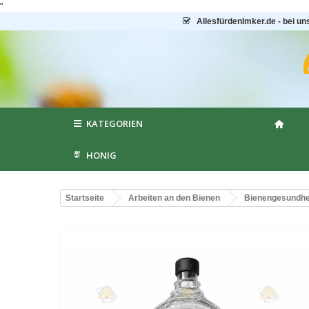
"
AllesfürdenImker.de - bei un
KATEGORIEN
HONIG
Startseite
Arbeiten an den Bienen
Bienengesundhei