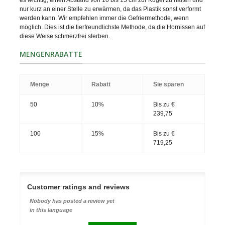
es wichtig, einen Abstand von 10 bis 15 cm zur Kugel zu halten und
nur kurz an einer Stelle zu erwärmen, da das Plastik sonst verformt
werden kann. Wir empfehlen immer die Gefriermethode, wenn
möglich. Dies ist die tierfreundlichste Methode, da die Hornissen auf
diese Weise schmerzfrei sterben.
MENGENRABATTE
Menge
Rabatt
Sie sparen
50
10%
Bis zu €
239,75
100
15%
Bis zu €
719,25
Customer ratings and reviews
Nobody has posted a review yet
in this language