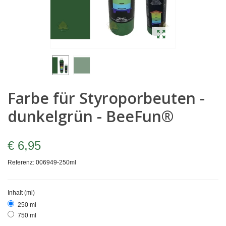
Farbe für Styroporbeuten -
dunkelgrün - BeeFun®
€ 6,95
Referenz:
006949-250ml
Inhalt (ml)
250 ml
750 ml