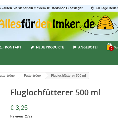
s kaufen Sie sicher ein mit dem Trustedshop Gütesiegel!
60 Tage Beden
KONTAKT
NEUE PRODUKTE
ANGEBOTE!
Wa
0
uttertröge
Futtertröge
Fluglochfütterer 500 ml
Fluglochfütterer 500 ml
€ 3,25
Referenz:
2722