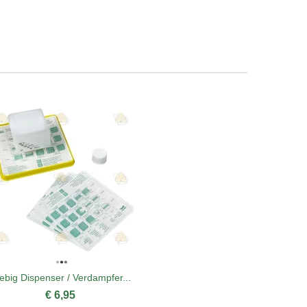
iebig Dispenser / Verdampfer...
Flugl
€ 6,95