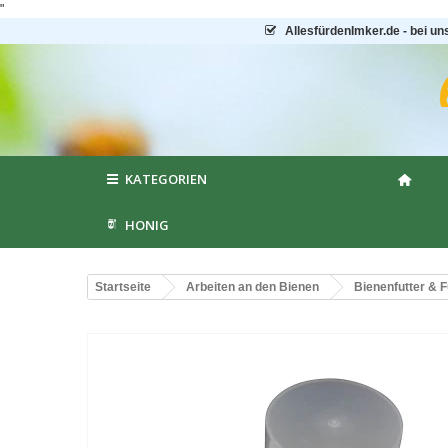
"
AllesfürdenImker.de - bei un
KATEGORIEN
HONIG
Startseite
Arbeiten an den Bienen
Bienenfutter & F