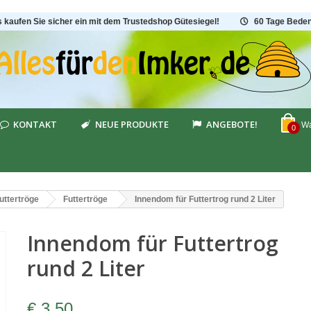
s kaufen Sie sicher ein mit dem Trustedshop Gütesiegel!
60 Tage Beden
KONTAKT
NEUE PRODUKTE
ANGEBOTE!
Wa
0
uttertröge
Futtertröge
Innendom für Futtertrog rund 2 Liter
Innendom für Futtertrog
rund 2 Liter
€ 3,50