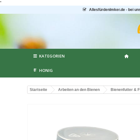
"
AllesfürdenImker.de - bei un
KATEGORIEN
HONIG
Startseite
Arbeiten an den Bienen
Bienenfutter & F