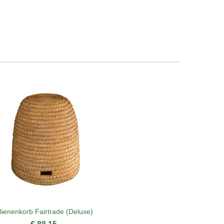
Bienenkorb Fairtrade (Deluxe)
Warr