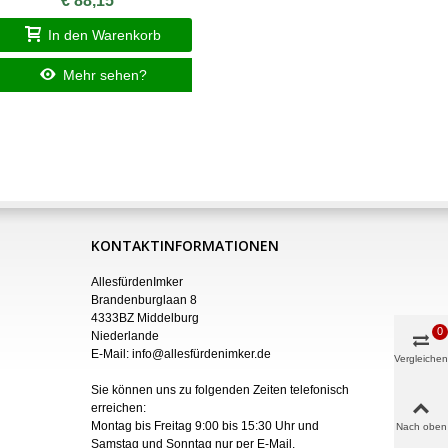
€ 88,15
In den Warenkorb
I
Mehr sehen?
KONTAKTINFORMATIONEN
AllesfürdenImker
Brandenburglaan 8
4333BZ Middelburg
0
Niederlande
E-Mail:
info@allesfürdenimker.de
Vergleichen
Sie können uns zu folgenden Zeiten telefonisch
erreichen:
Montag bis Freitag 9:00 bis 15:30 Uhr und
Nach oben
Samstag und Sonntag nur
per
E-Mail
.