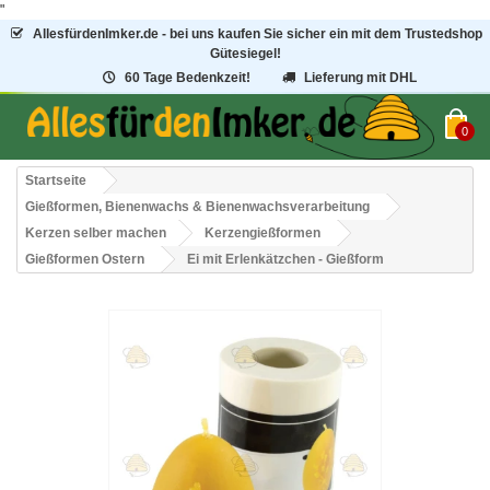
"
AllesfürdenImker.de - bei uns kaufen Sie sicher ein mit dem Trustedshop
Gütesiegel!
60 Tage Bedenkzeit!
Lieferung mit DHL
0
Startseite
Gießformen, Bienenwachs & Bienenwachsverarbeitung
Kerzen selber machen
Kerzengießformen
Gießformen Ostern
Ei mit Erlenkätzchen - Gießform