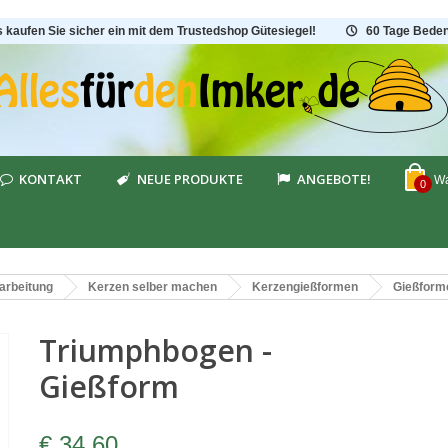
s kaufen Sie sicher ein mit dem Trustedshop Gütesiegel!
60 Tage Beden
KONTAKT
NEUE PRODUKTE
ANGEBOTE!
Wa
0
arbeitung
Kerzen selber machen
Kerzengießformen
Gießform
Triumphbogen -
Gießform
€ 34,60