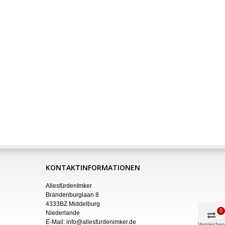
KONTAKTINFORMATIONEN
AllesfürdenImker
Brandenburglaan 8
4333BZ Middelburg
0
Niederlande
E-Mail:
info@allesfürdenimker.de
Vergleichen