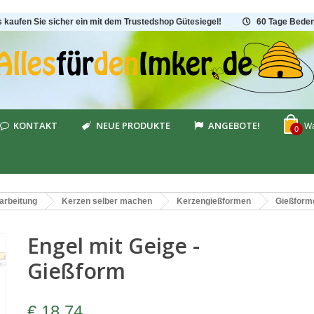
s kaufen Sie sicher ein mit dem Trustedshop Gütesiegel!
60 Tage Beden
KONTAKT
NEUE PRODUKTE
ANGEBOTE!
Wa
0
arbeitung
Kerzen selber machen
Kerzengießformen
Gießform
Engel mit Geige -
Gießform
€ 18,74