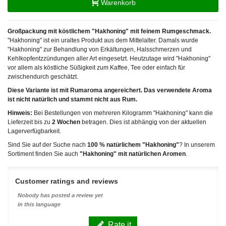
Warenkorb
Großpackung mit köstlichem "Hakhoning" mit feinem Rumgeschmack.
"Hakhoning" ist ein uraltes Produkt aus dem Mittelalter. Damals wurde
"Hakhoning" zur Behandlung von Erkältungen, Halsschmerzen und
Kehlkopfentzzündungen aller Art eingesetzt. Heutzutage wird "Hakhoning"
vor allem als köstliche Süßigkeit zum Kaffee, Tee oder einfach für
zwischendurch geschätzt.
Diese Variante ist mit Rumaroma angereichert. Das verwendete Aroma
ist nicht natürlich und stammt nicht aus Rum.
Hinweis:
Bei Bestellungen von mehreren Kilogramm "Hakhoning" kann die
Lieferzeit bis zu
2 Wochen
betragen. Dies ist abhängig von der aktuellen
Lagerverfügbarkeit.
Sind Sie auf der Suche nach
100 % natürlichem "Hakhoning"
? In unserem
Sortiment finden Sie auch
"Hakhoning" mit natürlichen Aromen
.
Customer ratings and reviews
Nobody has posted a review yet
in this language
Rate it