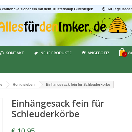
s kaufen Sie sicher ein mit dem Trustedshop Gütesiegel!
60 Tage Beden
KONTAKT
NEUE PRODUKTE
ANGEBOTE!
Wa
0
te
Honig sieben
Einhängesack fein für Schleuderkörbe
Einhängesack fein für
Schleuderkörbe
€ 10,95