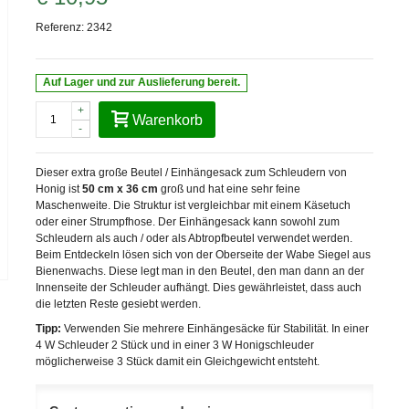
Referenz:
2342
Auf Lager und zur Auslieferung bereit.
+
Warenkorb
-
Dieser extra große Beutel / Einhängesack zum Schleudern von
Honig ist
50 cm x 36 cm
groß und hat eine sehr feine
Maschenweite. Die Struktur ist vergleichbar mit einem Käsetuch
oder einer Strumpfhose. Der Einhängesack kann sowohl zum
Schleudern als auch / oder als Abtropfbeutel verwendet werden.
Beim Entdeckeln lösen sich von der Oberseite der Wabe Siegel aus
Bienenwachs. Diese legt man in den Beutel, den man dann an der
Innenseite der Schleuder aufhängt. Dies gewährleistet, dass auch
die letzten Reste gesiebt werden.
Tipp:
Verwenden Sie mehrere Einhängesäcke für Stabilität. In einer
4 W Schleuder 2 Stück und in einer 3 W Honigschleuder
möglicherweise 3 Stück damit ein Gleichgewicht entsteht.