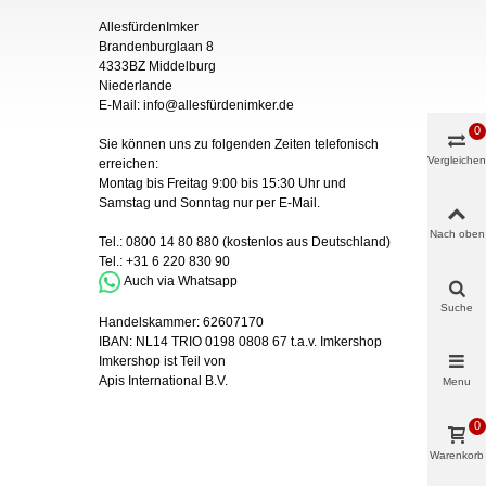
AllesfürdenImker
Brandenburglaan 8
4333BZ Middelburg
Niederlande
E-Mail:
info@allesfürdenimker.de
0
Sie können uns zu folgenden Zeiten telefonisch
Vergleichen
erreichen:
Montag bis Freitag 9:00 bis 15:30 Uhr und
Samstag und Sonntag nur
per
E-Mail
.
Nach oben
Tel.:
0800 14 80 880
(kostenlos aus Deutschland)
Tel.:
+31 6 220 830 90
Auch via Whatsapp
Suche
Handelskammer:
62607170
IBAN:
NL14 TRIO 0198 0808 67 t.a.v. Imkershop
Imkershop ist Teil von
Apis International B.V.
Menu
0
Warenkorb