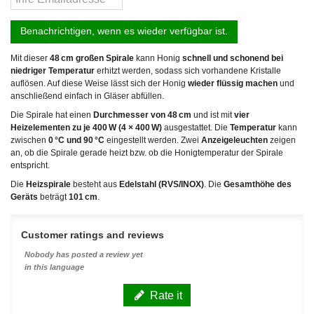
Benachrichtigen, wenn es wieder verfügbar ist.
Mit dieser
48 cm großen Spirale
kann Honig
schnell und schonend bei
niedriger Temperatur
erhitzt werden, sodass sich vorhandene Kristalle
auflösen. Auf diese Weise lässt sich der Honig
wieder flüssig machen
und
anschließend einfach in Gläser abfüllen.
Die Spirale hat einen
Durchmesser von 48 cm
und ist mit
vier
Heizelementen zu je 400 W (4 × 400 W)
ausgestattet. Die
Temperatur
kann
zwischen
0 °C und 90 °C
eingestellt werden. Zwei
Anzeigeleuchten
zeigen
an, ob die Spirale gerade heizt bzw. ob die Honigtemperatur der Spirale
entspricht.
Die
Heizspirale
besteht aus
Edelstahl (RVS/INOX)
. Die
Gesamthöhe des
Geräts
beträgt
101 cm
.
Customer ratings and reviews
Nobody has posted a review yet
in this language
Rate it