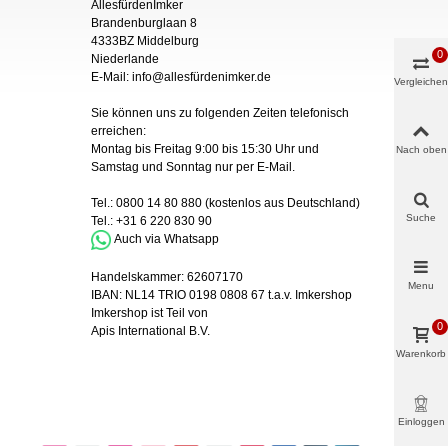
AllesfürdenImker
Brandenburglaan 8
4333BZ Middelburg
0
Niederlande
E-Mail:
info@allesfürdenimker.de
Vergleichen
Sie können uns zu folgenden Zeiten telefonisch
erreichen:
Montag bis Freitag 9:00 bis 15:30 Uhr und
Nach oben
Samstag und Sonntag nur
per
E-Mail
.
Tel.:
0800 14 80 880
(kostenlos aus Deutschland)
Suche
Tel.:
+31 6 220 830 90
Auch via Whatsapp
Handelskammer:
62607170
Menu
IBAN:
NL14 TRIO 0198 0808 67 t.a.v. Imkershop
Imkershop ist Teil von
0
Apis International B.V.
Warenkorb
Einloggen
& mehr