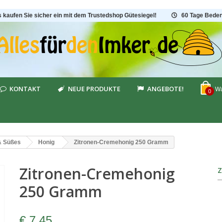
s kaufen Sie sicher ein mit dem Trustedshop Gütesiegel!
60 Tage Beden
KONTAKT
NEUE PRODUKTE
ANGEBOTE!
Wa
0
& Süßes
Honig
Zitronen-Cremehonig 250 Gramm
Zitronen-Cremehonig
250 Gramm
€ 7,45