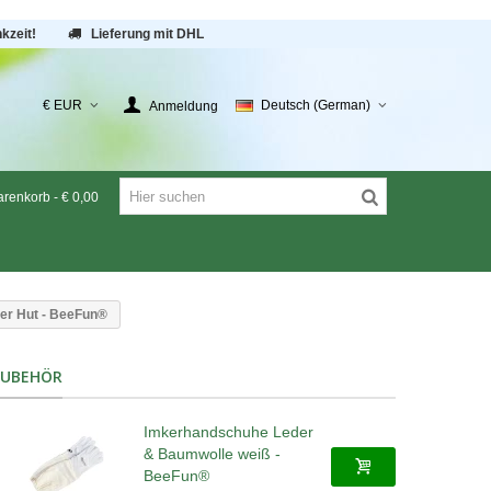
kzeit!
Lieferung mit DHL
€ EUR
Deutsch (German)
Anmeldung
renkorb
-
€ 0,00
her Hut - BeeFun®
ZUBEHÖR
Imkerhandschuhe Leder
& Baumwolle weiß -
BeeFun®