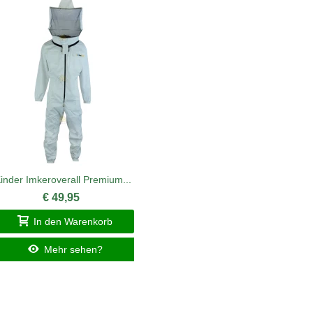
inder Imkeroverall Premium...
Im
To
€ 49,95
In den Warenkorb
I
Mehr sehen?