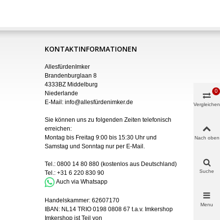
KONTAKTINFORMATIONEN
AllesfürdenImker
Brandenburglaan 8
4333BZ Middelburg
0
Niederlande
E-Mail:
info@allesfürdenimker.de
Vergleichen
Sie können uns zu folgenden Zeiten telefonisch
erreichen:
Montag bis Freitag 9:00 bis 15:30 Uhr und
Nach oben
Samstag und Sonntag nur
per
E-Mail
.
Tel.:
0800 14 80 880
(kostenlos aus Deutschland)
Suche
Tel.:
+31 6 220 830 90
Auch via Whatsapp
Handelskammer:
62607170
Menu
IBAN:
NL14 TRIO 0198 0808 67 t.a.v. Imkershop
Imkershop ist Teil von