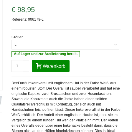
€ 98,95
Referenz:
006179-L
Größen
L
Auf Lager und zur Auslieferung bereit.
+
Warenkorb
-
BeeFun® Imkeroverall mit englischem Hut in der Farbe Weiß, aus
einem robusten Stoff. Der Overall ist sauber verarbeitet und hat eine
englische Kapuze, zwei Brusttaschen und zwei Hosentaschen.
Sowohl die Kapuze als auch die Jacke haben einen soliden
Qualitätsreißverschluss mit Kordelzug, der sich auch mit
Handschuhen leicht öffnen lässt. Dieser Imkeroverall ist in der Farbe
Weiß erhältlich. Der Vorteil einer englischen Haube ist, dass sie im
Vergleich zu einem runden Hut weniger Platz einnimmt. Der Vorteil
eines Overalls gegenüber einer Imkerjacke besteht darin, dass die
Bienen nicht an den Hüften hineinkriechen können. Dies ist ideal,