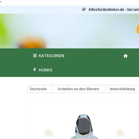
"
AllesfürdenImker.de - bei un
KATEGORIEN
HONIG
Startseite
Arbeiten an den Bienen
Imkerkleidung