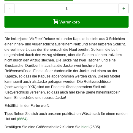
-
+
Warenkorb
Die Imkerjacke 'AirFree' Deluxe mit runder Kapuze besteht aus 3 Schichten:
einer Innen- und Außenschicht aus feinem Netz und einer mittleren Schicht,
die verhindert, dass der Bienenstich die Haut berührt. So kann die Luft
ungehindert durch den Anzug strömen, aber die Bienen können trotzdem
nicht durch den Anzug stechen. Die Jacke hat zwei Taschen und eine
Brusttasche. Darüber hinaus hat die Jacke zwei hochwertige
Reißverschlüsse. Eine auf der Vorderseite der Jacke und einen an der
Kapuze, so dass die Kapuze abgenommen werden kann. Dieses Model
kann somit auch als Jacke getragen werden. Die Reißverschlüsse
(hochwertiges YKK) sind am Ende mit überlappendem Stoff mit
Klettverschluss versehen, so dass auch hier keine Biene hineinkrabbeln
kann. Eine schöne und robuste Jacke!
Erhältlich in der Farbe weiß.
Tipp:
Sehen Sie sich auch unseren praktischen Wäschsack für einen runden
Hut an!
(6664)
Benötigen Sie eine Größentabelle? Klicken Sie
hier!
(2605)