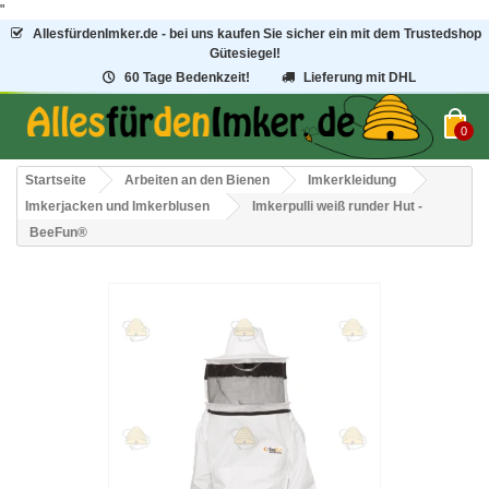
"
AllesfürdenImker.de - bei uns kaufen Sie sicher ein mit dem Trustedshop
Gütesiegel!
60 Tage Bedenkzeit!
Lieferung mit DHL
0
Startseite
Arbeiten an den Bienen
Imkerkleidung
Imkerjacken und Imkerblusen
Imkerpulli weiß runder Hut -
BeeFun®