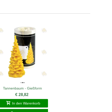
Tannenbaum - Gießform
Docht N
€ 28,82
In den Warenkorb
I