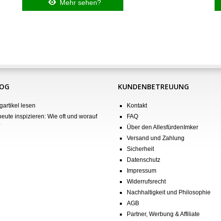
Mehr sehen?
LOG
KUNDENBETREUUNG
gartikel lesen
Kontakt
eute inspizieren: Wie oft und worauf
FAQ
?
Über den AllesfürdenImker
Versand und Zahlung
Sicherheit
Datenschutz
Impressum
Widerrufsrecht
Nachhaltigkeit und Philosophie
AGB
Partner, Werbung & Affiliate