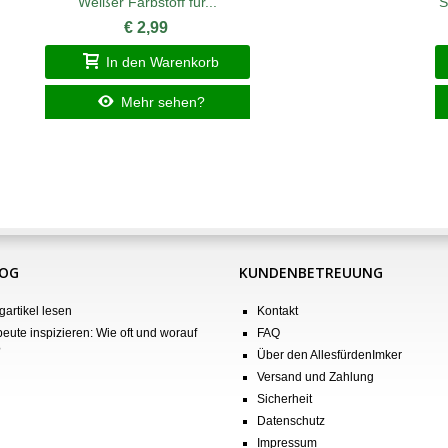
Weißer Farbstoff für...
S
€ 2,99
In den Warenkorb
Mehr sehen?
LOG
KUNDENBETREUUNG
gartikel lesen
Kontakt
eute inspizieren: Wie oft und worauf
FAQ
?
Über den AllesfürdenImker
Versand und Zahlung
Sicherheit
Datenschutz
Impressum