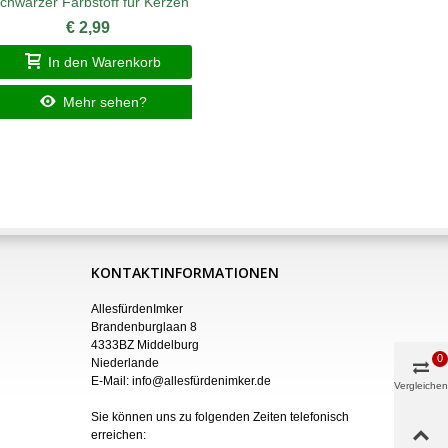
chwarzer Farbstoff für Kerzen
Gie
€ 2,99
In den Warenkorb
I
Mehr sehen?
KONTAKTINFORMATIONEN
AllesfürdenImker
Brandenburglaan 8
4333BZ Middelburg
0
Niederlande
E-Mail:
info@allesfürdenimker.de
Vergleichen
Sie können uns zu folgenden Zeiten telefonisch
erreichen: