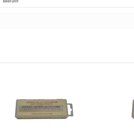
BeeFun®