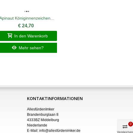
Apinaut Königinnenzeichen...
Apinaut K
€ 24,70
In den Warenkorb
I
Mehr sehen?
KONTAKTINFORMATIONEN
AllesfürdenImker
Brandenburglaan 8
4333BZ Middelburg
0
Niederlande
E-Mail:
info@allesfürdenimker.de
Vergleichen