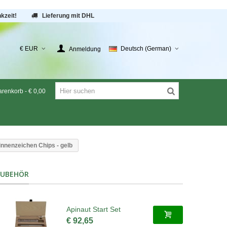
kzeit!
Lieferung mit DHL
€ EUR
Deutsch (German)
Anmeldung
renkorb
-
€ 0,00
innenzeichen Chips - gelb
ZUBEHÖR
Apinaut Start Set
€ 92,65