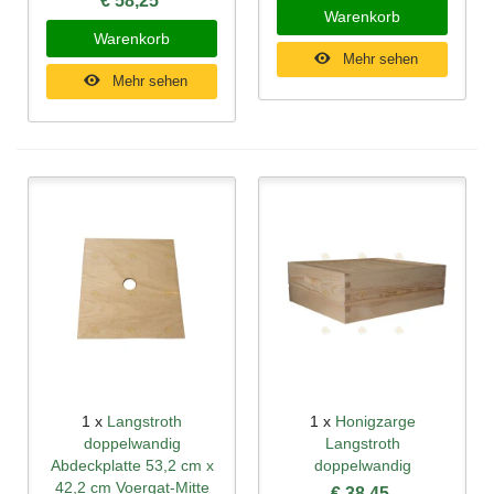
€ 58,25
Warenkorb
Warenkorb
Mehr sehen
Mehr sehen
1 x
Langstroth
1 x
Honigzarge
doppelwandig
Langstroth
Abdeckplatte 53,2 cm x
doppelwandig
42,2 cm Voergat-Mitte
€ 38,45